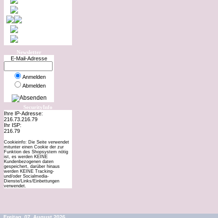
Newsletter
E-Mail-Adresse
Anmelden
Abmelden
SecurityInfo
Ihre IP-Adresse:
216.73.216.79
Ihr ISP:
216.79
Cookieinfo: Die Seite verwendet
mitunter einen Cookie der zur
Funktion des Shopsystem nötig
ist, es werden KEINE
Kundenbezogenen daten
gespeichert, darüber hinaus
werden KEINE Tracking-
und/oder Socialmedia-
Dienste/Links/Einbettungen
verwendet.
Freitag, 07. August 2026