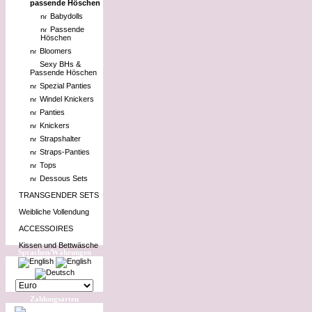
passende Höschen
Babydolls
Passende
Höschen
Bloomers
Sexy BHs &
Passende Höschen
Spezial Panties
Windel Knickers
Panties
Knickers
Strapshalter
Straps-Panties
Tops
Dessous Sets
TRANSGENDER SETS
Weibliche Vollendung
ACCESSOIRES
Kissen und Bettwäsche
Sprachen/Währungen
Zahlungsarten