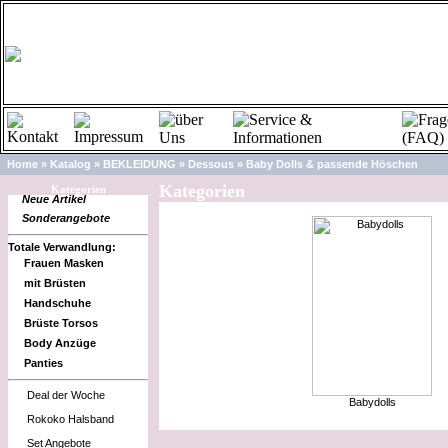
Home
»
Katalog
»
BEKLEIDUNG
»
Dessous
»
Baby Dolls & passende Höschen
Kategorien
Kategorien
Neue Artikel
Sonderangebote
Totale Verwandlung:
Frauen Masken
mit Brüsten
Handschuhe
Brüste Torsos
Body Anzüge
Panties
Deal der Woche
Babydolls
Rokoko Halsband
Set Angebote