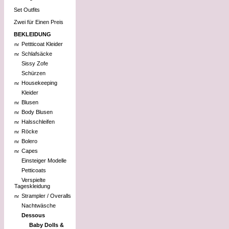
Set Outfits
Zwei für Einen Preis
BEKLEIDUNG
Pettticoat Kleider
Schlafsäcke
Sissy Zofe
Schürzen
Housekeeping
Kleider
Blusen
Body Blusen
Halsschleifen
Röcke
Bolero
Capes
Einsteiger Modelle
Petticoats
Verspielte
Tageskleidung
Strampler / Overalls
Nachtwäsche
Dessous
Baby Dolls &