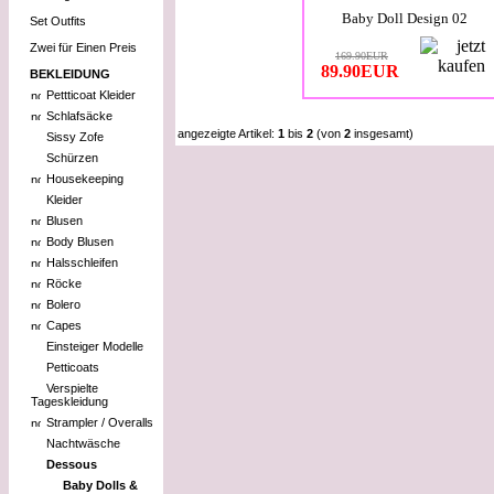
Baby Doll Design 02
Set Outfits
Zwei für Einen Preis
169.90EUR
89.90EUR
BEKLEIDUNG
Pettticoat Kleider
Schlafsäcke
angezeigte Artikel:
1
bis
2
(von
2
insgesamt)
Sissy Zofe
Schürzen
Housekeeping
Kleider
Blusen
Body Blusen
Halsschleifen
Röcke
Bolero
Capes
Einsteiger Modelle
Petticoats
Verspielte
Tageskleidung
Strampler / Overalls
Nachtwäsche
Dessous
Baby Dolls &