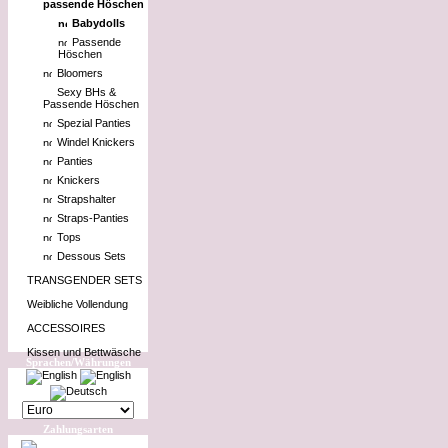
passende Höschen
Babydolls
Passende
Höschen
Bloomers
Sexy BHs &
Passende Höschen
Spezial Panties
Windel Knickers
Panties
Knickers
Strapshalter
Straps-Panties
Tops
Dessous Sets
TRANSGENDER SETS
Weibliche Vollendung
ACCESSOIRES
Kissen und Bettwäsche
Sprachen/Währungen
Zahlungsarten