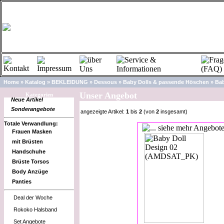
Home
»
Katalog
»
BEKLEIDUNG
»
Dessous
»
Baby Dolls & passende Höschen
»
Bab
Unser Angebot
Kategorien
Neue Artikel
Sonderangebote
angezeigte Artikel:
1
bis
2
(von
2
insgesamt)
Totale Verwandlung:
Frauen Masken
mit Brüsten
Handschuhe
Brüste Torsos
Body Anzüge
Panties
Deal der Woche
Rokoko Halsband
Set Angebote