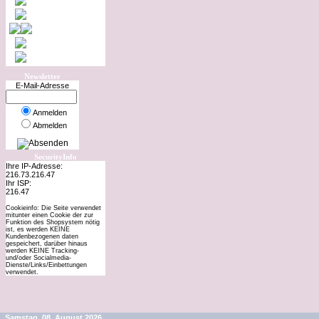
Newsletter
E-Mail-Adresse
Anmelden
Abmelden
SecurityInfo
Ihre IP-Adresse:
216.73.216.47
Ihr ISP:
216.47
Cookieinfo: Die Seite verwendet
mitunter einen Cookie der zur
Funktion des Shopsystem nötig
ist, es werden KEINE
Kundenbezogenen daten
gespeichert, darüber hinaus
werden KEINE Tracking-
und/oder Socialmedia-
Dienste/Links/Einbettungen
verwendet.
Samstag, 08. August 2026