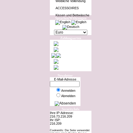
Weibliche Vollendung
ACCESSOIRES
Kissen und Bettwäsche
Sprachen/Währungen
Zahlungsarten
Newsletter
E-Mail-Adresse
Anmelden
Abmelden
SecurityInfo
Ihre IP-Adresse:
216.73.216.209
Ihr ISP:
216.209
Cookieinfo: Die Seite verwendet