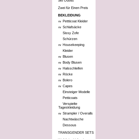
Set Outfits
Zwei für Einen Preis
BEKLEIDUNG
Pettticoat Kleider
Schlafsäcke
Sissy Zofe
Schürzen
Housekeeping
Kleider
Blusen
Body Blusen
Halsschleifen
Röcke
Bolero
Capes
Einsteiger Modelle
Petticoats
Verspielte
Tageskleidung
Strampler / Overalls
Nachtwäsche
Dessous
TRANSGENDER SETS