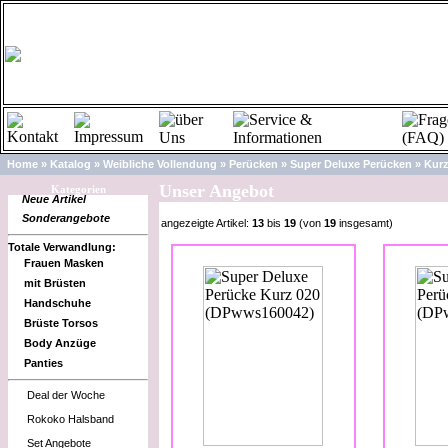
Home
»
Katalog
»
Weibliche Vollendung
»
Perücken
»
Super Deluxe Perücken
»
Kur
Unser Angebot
Kategorien
Neue Artikel
Sonderangebote
angezeigte Artikel:
13
bis
19
(von
19
insgesamt)
Totale Verwandlung:
Frauen Masken
mit Brüsten
Handschuhe
Brüste Torsos
Body Anzüge
Panties
Deal der Woche
Rokoko Halsband
Set Angebote