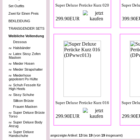
Super Deluxe Perücke Kurz 020
Super Del
Set Outfits
Zwei für Einen Preis
299.90EUR
399.90
BEKLEIDUNG
TRANSGENDER SETS
Weibliche Vollendung
Dessous
Halsbänder
Latex Sissy Zofen
Masken
Mieder Hosen
Mieder Strapshalter
Miederhose
gepolstert Po Hüfte
Schuh Fesseln für
High Heels
Sissy Schuhe
Silikon Brüste
Super Deluxe Perücke Kurz 016
Super Del
Frauen Masken
Super Deluxe Brüste
299.90EUR
299.90
Torso
Super Deluxe Body
Anzug
Super Deluxe
angezeigte Artikel:
13
bis
19
(von
19
insgesamt)
Handschuhe