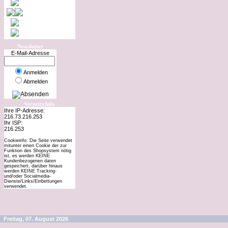
Newsletter
E-Mail-Adresse
Anmelden
Abmelden
SecurityInfo
Ihre IP-Adresse:
216.73.216.253
Ihr ISP:
216.253
Cookieinfo: Die Seite verwendet
mitunter einen Cookie der zur
Funktion des Shopsystem nötig
ist, es werden KEINE
Kundenbezogenen daten
gespeichert, darüber hinaus
werden KEINE Tracking-
und/oder Socialmedia-
Dienste/Links/Einbettungen
verwendet.
Freitag, 07. August 2026