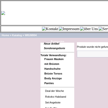
Home
»
Katalog
»
WIGM004
Kategorien
Neue Artikel
SecurityInfo
Produkt wurde nicht gefun
Sonderangebote
Totale Verwandlung:
Frauen Masken
mit Brüsten
Handschuhe
Brüste Torsos
Body Anzüge
Panties
Deal der Woche
Rokoko Halsband
Set Angebote