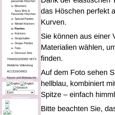
passende Höschen
Bloomers
das Höschen perfekt a
Sexy BHs &
Passende Höschen
Spezial Panties
Kurven.
Windel Knickers
Panties
Knickers
Sie können aus einer 
Strapshalter
Straps-Panties
Materialien wählen, um 
Tops
Dessous Sets
finden.
TRANSGENDER SETS
Weibliche Vollendung
Auf dem Foto sehen Si
ACCESSOIRES
Kissen und Bettwäsche
Sprachen/Währungen
hellblau, kombiniert 
Spitze – einfach himml
Zahlungsarten
Bitte beachten Sie, da