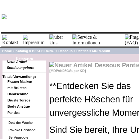
Home
»
Katalog
»
BEKLEIDUNG
»
Dessous
»
Panties
»
MDPAN080
Kategorien
Neue Artikel
Dessous Panti
Sonderangebote
[MDPAN080/Super KD]
Totale Verwandlung:
Frauen Masken
**Entdecken Sie das
mit Brüsten
Handschuhe
perfekte Höschen für
Brüste Torsos
Body Anzüge
unvergessliche Momen
Panties
Deal der Woche
Sind Sie bereit, Ihre 
Rokoko Halsband
Set Angebote