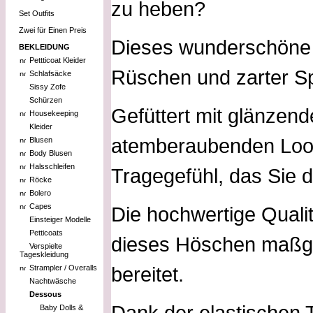
zu heben?
Set Outfits
Zwei für Einen Preis
Dieses wunderschöne H
BEKLEIDUNG
Pettticoat Kleider
Rüschen und zarter Sp
Schlafsäcke
Sissy Zofe
Schürzen
Gefüttert mit glänzend
Housekeeping
Kleider
atemberaubenden Look
Blusen
Body Blusen
Halsschleifen
Tragegefühl, das Sie 
Röcke
Bolero
Capes
Die hochwertige Qualit
Einsteiger Modelle
Petticoats
dieses Höschen maßgef
Verspielte
Tageskleidung
bereitet.
Strampler / Overalls
Nachtwäsche
Dessous
Dank der elastischen T
Baby Dolls &