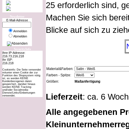
25 erforderlich sind, 
Machen Sie sich bereit
Newsletter
E-Mail-Adresse
Blicke auf sich zu zieh
Anmelden
Abmelden
SecurityInfo
Ihre IP-Adresse:
216.73.216.218
Ihr ISP:
216.218
Material&Farben:
Cookieinfo: Die Seite verwendet
mitunter einen Cookie der zur
Farben - Spitze:
Funktion des Shopsystem nötig
ist, es werden KEINE
Größen:
Maßanfertigung
Kundenbezogenen daten
gespeichert, darüber hinaus
werden KEINE Tracking-
und/oder Socialmedia-
Dienste/Links/Einbettungen
Lieferzeit
: ca. 6 Woc
verwendet.
Alle angegebenen Pr
Kleinunternehmerreg