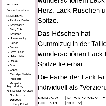
wunderschönem Lack
Set Outfits
Herz, Lack Rüschen 
Zwei für Einen Preis
BEKLEIDUNG
Spitze.
Pettticoat Kleider
Schlafsäcke
Sissy Zofe
Das Höschen hat
Schürzen
Housekeeping
Gummizug in der Taille
Kleider
Blusen
wunderschönen Lack F
Body Blusen
Halsschleifen
Röcke
Spitze lieferbar.
Bolero
Capes
Einsteiger Modelle
Die Farbe der Lack R
Petticoats
Verspielte
individuell als ″Verzi
Tageskleidung
Strampler / Overalls
Nachtwäsche
Material&Farben:
Dessous
Farben - Spitze:
Baby Dolls &