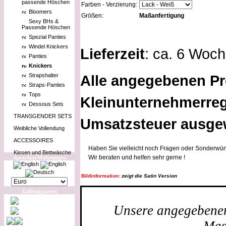
passende Höschen
Farben - Verzierung:
Bloomers
Größen:
Maßanfertigung
Sexy BHs &
Passende Höschen
Spezial Panties
Windel Knickers
Lieferzeit
: ca. 6 Woc
Panties
Knickers
Strapshalter
Alle angegebenen Pr
Straps-Panties
Tops
Kleinunternehmerreg
Dessous Sets
TRANSGENDER SETS
Umsatzsteuer ausge
Weibliche Vollendung
ACCESSOIRES
Haben Sie vielleicht noch Fragen oder Sonderwün
Kissen und Bettwäsche
Wir beraten und helfen sehr gerne !
Sprachen/Währungen
Bildinformation:
zeigt die Satin Version
Zahlungsarten
Unsere angegebenen 