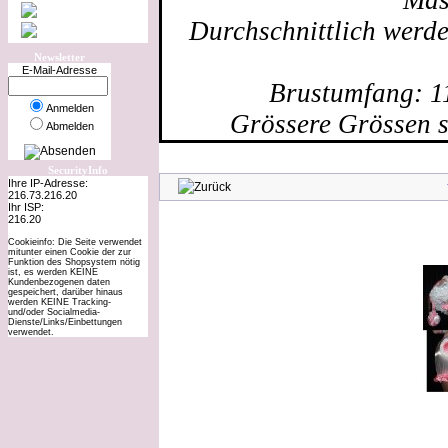
Mas
Durchschnittlich werd
Newsletter
E-Mail-Adresse
Brustumfang: 1
Anmelden
Grössere Grössen s
Abmelden
SecurityInfo
Ihre IP-Adresse:
216.73.216.20
Ihr ISP:
216.20
Cookieinfo: Die Seite verwendet
mitunter einen Cookie der zur
Funktion des Shopsystem nötig
ist, es werden KEINE
Kundenbezogenen daten
gespeichert, darüber hinaus
werden KEINE Tracking-
und/oder Socialmedia-
Dienste/Links/Einbettungen
verwendet.