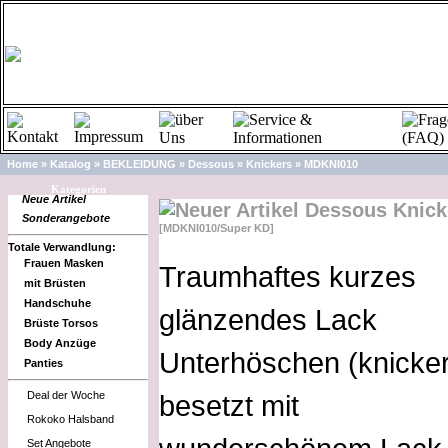
Home
»
Katalog
»
BEKLEIDUNG
»
Dessous
»
Knickers
»
MDKNI010
Kategorien
Neue Artikel
Dessous Knick
Sonderangebote
[MDKNI010/Super KD]
Totale Verwandlung:
Frauen Masken
Traumhaftes kurzes
mit Brüsten
Handschuhe
glänzendes Lack
Brüste Torsos
Body Anzüge
Unterhöschen (knicker
Panties
Deal der Woche
besetzt mit
Rokoko Halsband
Set Angebote