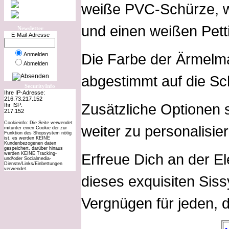
weiße PVC-Schürze, 
und einen weißen Pett
Newsletter
E-Mail-Adresse
Die Farbe der Ärmelma
Anmelden
Abmelden
abgestimmt auf die Sc
SecurityInfo
Ihre IP-Adresse:
216.73.217.152
Zusätzliche Optionen 
Ihr ISP:
217.152
Cookieinfo: Die Seite verwendet
weiter zu personalisie
mitunter einen Cookie der zur
Funktion des Shopsystem nötig
ist, es werden KEINE
Kundenbezogenen daten
gespeichert, darüber hinaus
werden KEINE Tracking-
Erfreue Dich an der E
und/oder Socialmedia-
Dienste/Links/Einbettungen
verwendet.
dieses exquisiten Sis
Vergnügen für jeden, d