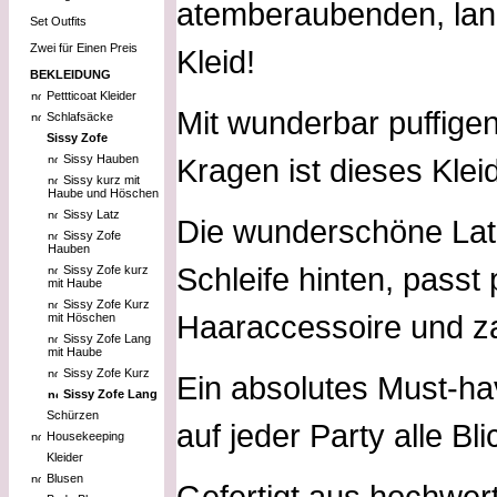
atemberaubenden, lan
Set Outfits
Zwei für Einen Preis
Kleid!
BEKLEIDUNG
Pettticoat Kleider
Mit wunderbar puffige
Schlafsäcke
Sissy Zofe
Sissy Hauben
Kragen ist dieses Klei
Sissy kurz mit
Haube und Höschen
Sissy Latz
Die wunderschöne Lat
Sissy Zofe
Hauben
Schleife hinten, pass
Sissy Zofe kurz
mit Haube
Sissy Zofe Kurz
Haaraccessoire und za
mit Höschen
Sissy Zofe Lang
mit Haube
Sissy Zofe Kurz
Ein absolutes Must-hav
Sissy Zofe Lang
Schürzen
auf jeder Party alle Bl
Housekeeping
Kleider
Blusen
Gefertigt aus hochwer