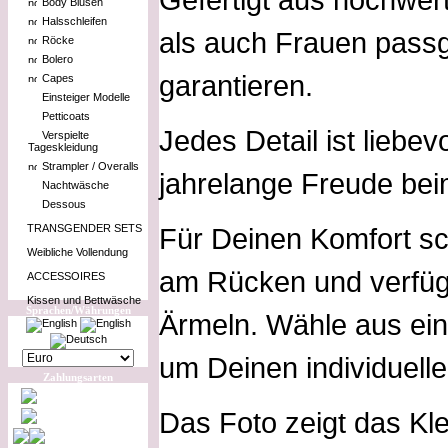
Body Blusen
Halsschleifen
als auch Frauen passg
Röcke
Bolero
garantieren.
Capes
Einsteiger Modelle
Petticoats
Jedes Detail ist liebe
Verspielte
Tageskleidung
Strampler / Overalls
jahrelange Freude bei
Nachtwäsche
Dessous
TRANSGENDER SETS
Für Deinen Komfort sc
Weibliche Vollendung
am Rücken und verfüg
ACCESSOIRES
Kissen und Bettwäsche
Sprachen/Währungen
Ärmeln. Wähle aus ein
um Deinen individuelle
Zahlungsarten
Das Foto zeigt das Kl