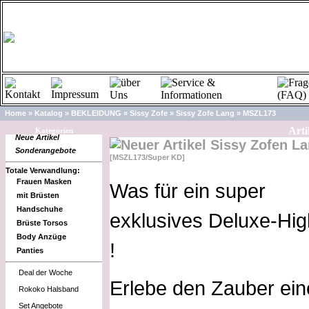
Home
»
Katalog
»
BEKLEIDUNG
»
Sissy Zofe
»
Sissy Zofe Lang
»
MSZL173
Arti
Kategorien
Neue Artikel
Sissy Zofen L
Sonderangebote
[MSZL173/Super KD]
Totale Verwandlung:
Frauen Masken
Was für ein super
mit Brüsten
Handschuhe
exklusives Deluxe-Hig
Brüste Torsos
Body Anzüge
!
Panties
Deal der Woche
Erlebe den Zauber ein
Rokoko Halsband
Set Angebote