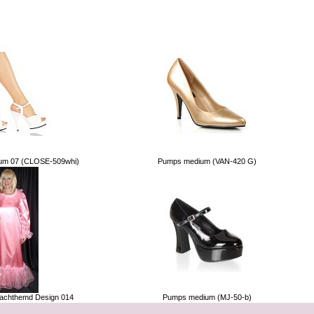
Kunden, die dieses Produkt gekauft haben, haben auch folgende Produkt
ium 07 (CLOSE-509whi)
Pumps medium (VAN-420 G)
achthemd Design 014
Pumps medium (MJ-50-b)