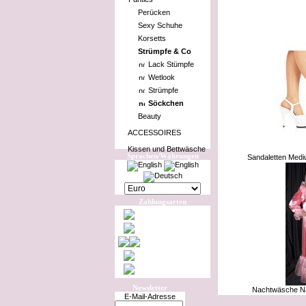
Perücken
Sexy Schuhe
Korsetts
Strümpfe & Co
Lack Stümpfe
Wetlook
Strümpfe
Söckchen
Beauty
ACCESSOIRES
Kissen und Bettwäsche
Sprachen/Währungen
Sandaletten Med
Zahlungsarten
Newsletter
Nachtwäsche N
E-Mail-Adresse