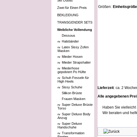
Set Outfits
Größen:
Einheitsgröße
Zwei für Einen Preis
BEKLEIDUNG
TRANSGENDER SETS
Weibliche Vollendung
Dessous
Halsbänder
Latex Sissy Zofen
Masken
Mieder Hosen
Mieder Strapshalter
Miederhose
gepolstert Po Hüfte
Schuh Fesseln für
High Heels
Sissy Schuhe
Lieferzeit
: ca. 2 Woche
Silikon Brüste
Alle angegebenen Prei
Frauen Masken
Super Deluxe Brüste
Haben Sie vielleich
Torso
Wir beraten und helf
Super Deluxe Body
Anzug
Super Deluxe
Handschuhe
Transformation
Panties