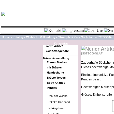
Home
»
Katalog
»
Weibliche Vollendung
»
Strümpfe & Co
»
Söckchen
»
SSTSO004
Kategorien
Neue Artikel
Sonderangebote
[SSTSO004/LAF]
Totale Verwandlung:
Frauen Masken
Zauberhafte Söckchen 
Dieses hochwertige Mod
mit Brüsten
Handschuhe
Einzigartige unisize P
Brüste Torsos
Kunden passt.
Body Anzüge
Hochwertiges Markenpr
Panties
Grösse: Einheitsgröße
Deal der Woche
Rokoko Halsband
Set Angebote