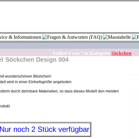
Artikel
4
von
7
in Kategorie
Söckchen
Söckchen Design 004
mit wunderschönen Blümchen!
ell wird in einer Einheitsgröße angeboten.
assform durch dehnbare Materialien, so dass dieses Modell den meisten
odukt.
Nur noch 2 Stück verfügbar