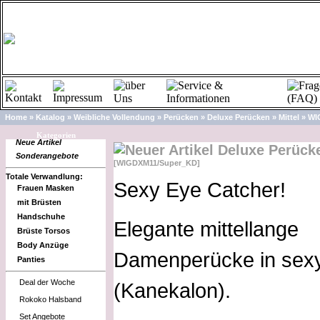
Home
»
Katalog
»
Weibliche Vollendung
»
Perücken
»
Deluxe Perücken
»
Mittel
»
WI
Kategorien
Neue Artikel
Deluxe Perücke
Sonderangebote
[WIGDXM11/Super_KD]
Totale Verwandlung:
Sexy Eye Catcher!
Frauen Masken
mit Brüsten
Handschuhe
Elegante mittellange
Brüste Torsos
Body Anzüge
Damenperücke in sexy
Panties
Deal der Woche
(Kanekalon).
Rokoko Halsband
Set Angebote