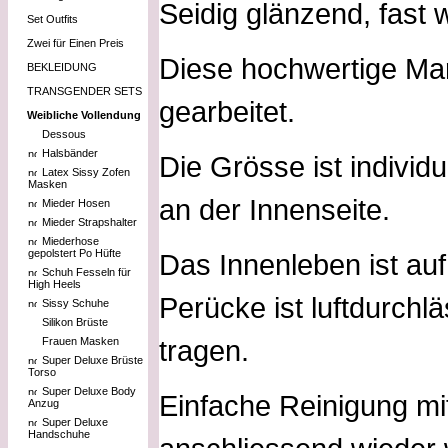
Seidig glänzend, fast 
Set Outfits
Zwei für Einen Preis
Diese hochwertige Ma
BEKLEIDUNG
TRANSGENDER SETS
gearbeitet.
Weibliche Vollendung
Dessous
Halsbänder
Die Grösse ist individ
Latex Sissy Zofen
Masken
an der Innenseite.
Mieder Hosen
Mieder Strapshalter
Miederhose
gepolstert Po Hüfte
Das Innenleben ist au
Schuh Fesseln für
High Heels
Perücke ist luftdurch
Sissy Schuhe
Silikon Brüste
tragen.
Frauen Masken
Super Deluxe Brüste
Torso
Super Deluxe Body
Einfache Reinigung m
Anzug
Super Deluxe
Handschuhe