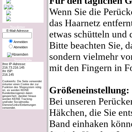
Für den täglichen 
Wenn Sie die Perüc
das Haarnetz entfernt
Newsletter
etwas schütteln und 
E-Mail-Adresse
Bitte beachten Sie, d
Anmelden
Abmelden
sondern vielmehr vor
SecurityInfo
Ihre IP-Adresse:
mit den Fingern in F
216.73.216.145
Ihr ISP:
216.145
Cookieinfo: Die Seite verwendet
mitunter einen Cookie der zur
Größeneinstellung:
Funktion des Shopsystem nötig
ist, es werden KEINE
Kundenbezogenen daten
gespeichert, darüber hinaus
Bei unseren Perücke
werden KEINE Tracking-
und/oder Socialmedia-
Dienste/Links/Einbettungen
verwendet.
Häkchen, die Sie en
Band einhaken könne