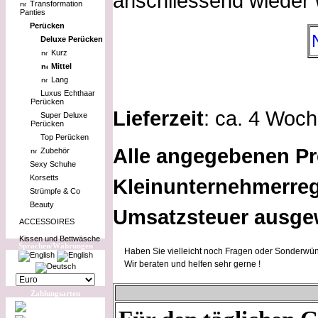
anschliessend wieder w
Transformation
Panties
Perücken
Deluxe Perücken
Kurz
Mittel
Lang
Luxus Echthaar
Perücken
Lieferzeit
: ca. 4 Woc
Super Deluxe
Perücken
Top Perücken
Alle angegebenen Pr
Zubehör
Sexy Schuhe
Korsetts
Kleinunternehmerreg
Strümpfe & Co
Beauty
Umsatzsteuer ausge
ACCESSOIRES
Kissen und Bettwäsche
Sprachen/Währungen
Haben Sie vielleicht noch Fragen oder Sonderwün
Wir beraten und helfen sehr gerne !
Zahlungsarten