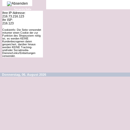
SecurityInfo
Ihre IP-Adresse:
216.73.216.123
Ihr ISP:
216.123
Cookieinfo: Die Seite verwendet
mitunter einen Cookie der zur
Funktion des Shopsystem nötig
ist, es werden KEINE
Kundenbezogenen daten
gespeichert, darüber hinaus
werden KEINE Tracking-
und/oder Socialmedia-
Dienste/Links/Einbettungen
verwendet.
Donnerstag, 06. August 2026