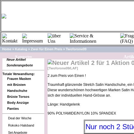
Home
»
Katalog
»
Zwei für Einen Preis
»
Twoforone09
Artik
Kategorien
Neue Artikel
2 für 1 Aktion
Sonderangebote
[Twoforone09/LAF]
Totale Verwandlung:
2 zum Preis von Einen !
Frauen Masken
Traumhaft glänzende Stretch Satin Handschuhe, ein M
mit Brüsten
Diese wunderschönen hochwertigen Marken Satin Ha
Handschuhe
sich der individuellen Hand-Grösse an.
Brüste Torsos
Body Anzüge
Länge: Handgelenk
Panties
90% POLYAMIDE/NYLON 10% SPANDEX
Deal der Woche
Nur noch 2 Stü
Rokoko Halsband
Set Angebote