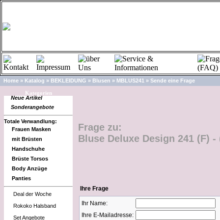
Home
»
Katalog
»
BEKLEIDUNG
»
Blusen
»
MBLUS241
»
Sende eine Frage
Kategorien
Neue Artikel
Sonderangebote
Totale Verwandlung:
Frage zu:
Frauen Masken
Bluse Deluxe Design 241 (F) 
mit Brüsten
Handschuhe
Brüste Torsos
Body Anzüge
Panties
Ihre Frage
Deal der Woche
Ihr Name:
Rokoko Halsband
Ihre E-Mailadresse:
Set Angebote