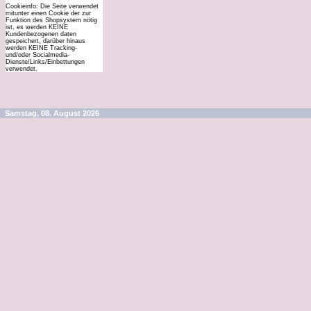
Cookieinfo: Die Seite verwendet
mitunter einen Cookie der zur
Funktion des Shopsystem nötig
ist, es werden KEINE
Kundenbezogenen daten
gespeichert, darüber hinaus
werden KEINE Tracking-
und/oder Socialmedia-
Dienste/Links/Einbettungen
verwendet.
Samstag, 08. August 2026