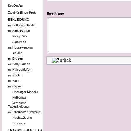
Set Outfits
Zwei für Einen Preis
Ihre Frage
BEKLEIDUNG
Pettticoat Kleider
Schlafsäcke
Sissy Zofe
Schürzen
Housekeeping
Kleider
Blusen
Body Blusen
Halsschleifen
Röcke
Bolero
Capes
Einsteiger Modelle
Petticoats
Verspielte
Tageskleidung
Strampler / Overalls
Nachtwäsche
Dessous
TRANSGENDER SETS