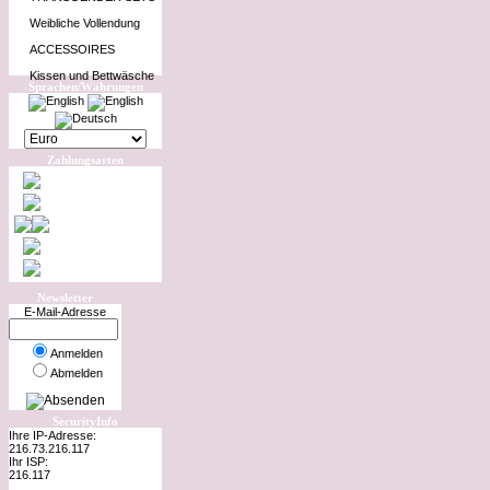
Weibliche Vollendung
ACCESSOIRES
Kissen und Bettwäsche
Sprachen/Währungen
Zahlungsarten
Newsletter
E-Mail-Adresse
Anmelden
Abmelden
SecurityInfo
Ihre IP-Adresse:
216.73.216.117
Ihr ISP:
216.117