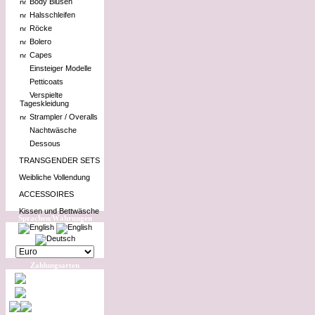
Body Blusen
Halsschleifen
Röcke
Bolero
Capes
Einsteiger Modelle
Petticoats
Verspielte
Tageskleidung
Strampler / Overalls
Nachtwäsche
Dessous
TRANSGENDER SETS
Weibliche Vollendung
ACCESSOIRES
Kissen und Bettwäsche
Sprachen/Währungen
Zahlungsarten