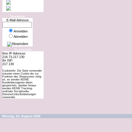
Newsletter
E-Mail-Adresse
Anmelden
Abmelden
SecurityInfo
Ihre IP-Adresse:
216.73.217.130
Ihr ISP:
217.130
Cookieinfo: Die Seite verwendet
mitunter einen Cookie der zur
Funktion des Shopsystem nötig
ist, es werden KEINE
Kundenbezogenen daten
gespeichert, darüber hinaus
werden KEINE Tracking-
und/oder Socialmedia-
Dienste/Links/Einbettungen
verwendet.
Montag, 10. August 2026