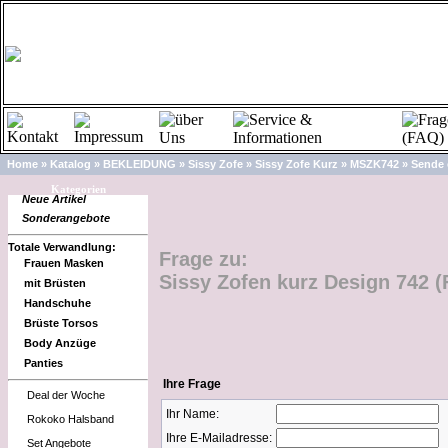
Home
»
Katalog
»
BEKLEIDUNG
»
Sissy Zofe
»
Sissy Zofe Kurz
»
MSZK742
»
Sende 
Kategorien
Neue Artikel
Sonderangebote
Totale Verwandlung:
Frage zu:
Frauen Masken
Sissy Zofen kurz Design 742 (
mit Brüsten
Handschuhe
Brüste Torsos
Body Anzüge
Panties
Ihre Frage
Deal der Woche
Ihr Name:
Rokoko Halsband
Ihre E-Mailadresse:
Set Angebote