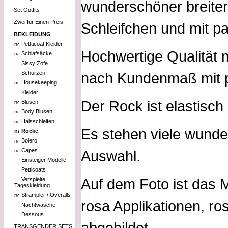
wunderschöner breiter
Set Outfits
Zwei für Einen Preis
Schleifchen und mit p
BEKLEIDUNG
Pettticoat Kleider
Hochwertige Qualität m
Schlafsäcke
Sissy Zofe
Schürzen
nach Kundenmaß mit pe
Housekeeping
Kleider
Der Rock ist elastisch i
Blusen
Body Blusen
Halsschleifen
Es stehen viele wunde
Röcke
Bolero
Capes
Auswahl.
Einsteiger Modelle
Petticoats
Auf dem Foto ist das M
Verspielte
Tageskleidung
Strampler / Overalls
rosa Applikationen, ro
Nachtwäsche
Dessous
abgebildet.
TRANSGENDER SETS