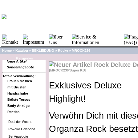
Home
»
Katalog
»
BEKLEIDUNG
»
Röcke
»
MROCK236
A
Kategorien
Neue Artikel
Rock Deluxe D
Sonderangebote
[MROCK236/Super KD]
Totale Verwandlung:
Frauen Masken
Exklusives Deluxe
mit Brüsten
Handschuhe
Highlight!
Brüste Torsos
Body Anzüge
Panties
Verwöhn Dich mit die
Deal der Woche
Organza Rock besetzt
Rokoko Halsband
Set Angebote