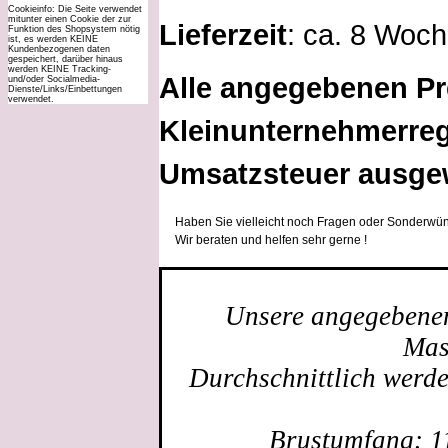
Cookieinfo: Die Seite verwendet
mitunter einen Cookie der zur
Lieferzeit
: ca. 8 Woc
Funktion des Shopsystem nötig
ist, es werden KEINE
Kundenbezogenen daten
gespeichert, darüber hinaus
werden KEINE Tracking-
Alle angegebenen Pr
und/oder Socialmedia-
Dienste/Links/Einbettungen
verwendet.
Kleinunternehmerreg
Umsatzsteuer ausge
Haben Sie vielleicht noch Fragen oder Sonderwün
Wir beraten und helfen sehr gerne !
Unsere angegebenen 
Mas
Durchschnittlich werd
Brustumfang: 1