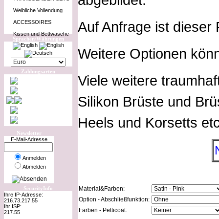
Weibliche Vollendung
Auf Anfrage ist dieser
ACCESSOIRES
Kissen und Bettwäsche
Sprachen/Währungen
Weitere Optionen kön
Zahlungsarten
Viele weitere traumhaf
Silikon Brüste und Brü
Heels und Korsetts etc
Newsletter
E-Mail-Adresse
Anmelden
Abmelden
SecurityInfo
Material&Farben:
Ihre IP-Adresse:
Option - Abschließfunktion:
216.73.217.55
Ihr ISP:
Farben - Petticoat:
217.55