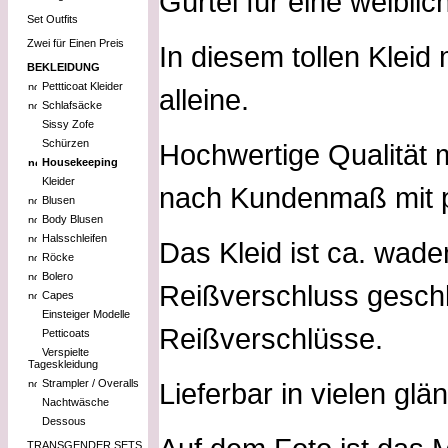
Gürtel für eine weiblic
Set Outfits
Zwei für Einen Preis
In diesem tollen Kleid
BEKLEIDUNG
Pettticoat Kleider
alleine.
Schlafsäcke
Sissy Zofe
Schürzen
Hochwertige Qualität m
Housekeeping
Kleider
nach Kundenmaß mit pe
Blusen
Body Blusen
Halsschleifen
Das Kleid ist ca. wade
Röcke
Bolero
Reißverschluss gesch
Capes
Einsteiger Modelle
Reißverschlüsse.
Petticoats
Verspielte
Tageskleidung
Strampler / Overalls
Lieferbar in vielen gl
Nachtwäsche
Dessous
TRANSGENDER SETS