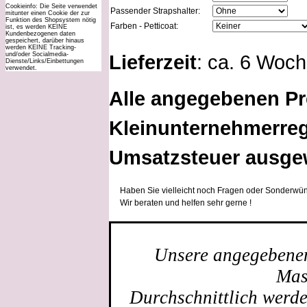
Cookieinfo: Die Seite verwendet
Passender Strapshalter:
mitunter einen Cookie der zur
Funktion des Shopsystem nötig
Farben - Petticoat:
ist, es werden KEINE
Kundenbezogenen daten
gespeichert, darüber hinaus
werden KEINE Tracking-
und/oder Socialmedia-
Lieferzeit
: ca. 6 Woc
Dienste/Links/Einbettungen
verwendet.
Alle angegebenen Pr
Kleinunternehmerreg
Umsatzsteuer ausge
Haben Sie vielleicht noch Fragen oder Sonderwün
Wir beraten und helfen sehr gerne !
Unsere angegebenen 
Mas
Durchschnittlich werd