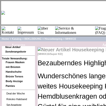
Home
»
Katalog
»
BEKLEIDUNG
»
Housekeeping
»
MHKK15
Art
Kategorien
Neue Artikel
Housekeeping 
Sonderangebote
[MHKK15/Super KD]
Totale Verwandlung:
Bezauberndes Highligh
Frauen Masken
mit Brüsten
Handschuhe
Wunderschönes lange
Brüste Torsos
Body Anzüge
weites Housekeeping K
Panties
Deal der Woche
Hemdblusenkragen ode
Rokoko Halsband
Set Angebote