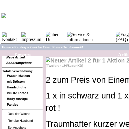
Home
»
Katalog
»
Zwei für Einen Preis
»
Twoforone24
Artik
Kategorien
Neue Artikel
2 für 1 Aktion
Sonderangebote
[Twoforone24/Super KD]
Totale Verwandlung:
Frauen Masken
2 zum Preis von Einem
mit Brüsten
Handschuhe
1 x in schwarz und 1 x
Brüste Torsos
Body Anzüge
Panties
rot !
Deal der Woche
Rokoko Halsband
Traumhafter kurzer we
Set Angebote