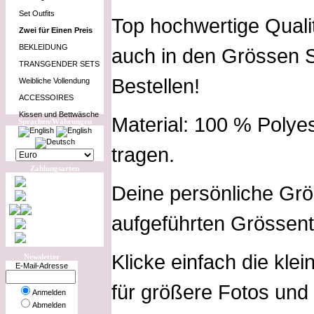
Set Outfits
Top hochwertige Qualitä
Zwei für Einen Preis
BEKLEIDUNG
auch in den Grössen S
TRANSGENDER SETS
Bestellen!
Weibliche Vollendung
ACCESSOIRES
Kissen und Bettwäsche
Material: 100 % Poly
Sprachen/Währungen
tragen.
Zahlungsarten
Deine persönliche Grö
aufgeführten Grössent
Klicke einfach die kle
Newsletter
E-Mail-Adresse
für größere Fotos und 
Anmelden
Abmelden