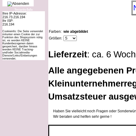
SecurityInfo
Ihre IP-Adresse:
216.73.216.194
Ihr ISP:
216.194
Farben:
wie abgebildet
Cookieinfo: Die Seite verwendet
mitunter einen Cookie der zur
Funktion des Shopsystem nötig
Größen:
ist, es werden KEINE
Kundenbezogenen daten
gespeichert, darüber hinaus
werden KEINE Tracking-
Lieferzeit
: ca. 6 Woc
und/oder Socialmedia-
Dienste/Links/Einbettungen
verwendet.
Alle angegebenen Pr
Kleinunternehmerreg
Umsatzsteuer ausge
Haben Sie vielleicht noch Fragen oder Sonderwün
Wir beraten und helfen sehr gerne !