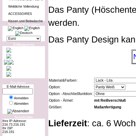
Weibliche Vollendung
Das Panty (Höschentei
ACCESSOIRES
werden.
Kissen und Bettwäsche
Sprachen/Währungen
Das Panty Design kann 
Zahlungsarten
Material&Farben:
Newsletter
E-Mail-Adresse
Option:
Option - Abschließfunktion:
Anmelden
Option - Ärmel:
mit Reißverschluß
Abmelden
Größen:
Maßanfertigung
SecurityInfo
Lieferzeit
: ca. 6 Woc
Ihre IP-Adresse:
216.73.216.191
Ihr ISP:
216.191