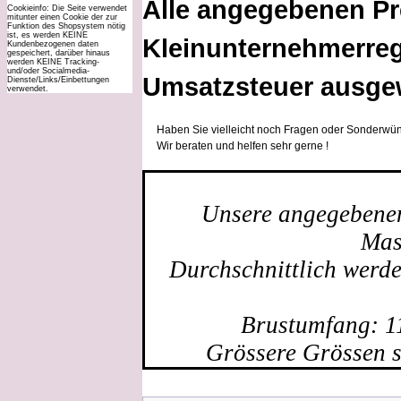
Alle angegebenen Pr
Cookieinfo: Die Seite verwendet
mitunter einen Cookie der zur
Funktion des Shopsystem nötig
ist, es werden KEINE
Kleinunternehmerreg
Kundenbezogenen daten
gespeichert, darüber hinaus
werden KEINE Tracking-
und/oder Socialmedia-
Umsatzsteuer ausge
Dienste/Links/Einbettungen
verwendet.
Haben Sie vielleicht noch Fragen oder Sonderwün
Wir beraten und helfen sehr gerne !
Unsere angegebenen 
Mas
Durchschnittlich werd
Brustumfang: 1
Grössere Grössen s