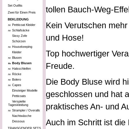
Set Outfits
tollen Bauch-Weg-Effe
Zwei für Einen Preis
BEKLEIDUNG
Kein Verutschen mehr 
Pettticoat Kleider
Schlafsäcke
und Hose!
Sissy Zofe
Schürzen
Housekeeping
Top hochwertiger Ver
Kleider
Blusen
Freude.
Body Blusen
Halsschleifen
Röcke
Die Body Bluse wird h
Bolero
Capes
Einsteiger Modelle
geschlossen und hat a
Petticoats
Verspielte
praktisches An- und A
Tageskleidung
Strampler / Overalls
Nachtwäsche
Auch im Schritt ist die
Dessous
TRANSGENDER SETS