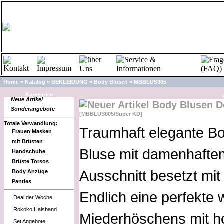
Home
»
Katalog
»
BEKLEIDUNG
»
Body Blusen
»
MBBLUS005
A
Kategorien
Neue Artikel
Body Blusen D
Sonderangebote
[MBBLUS005/Super KD]
Totale Verwandlung:
Traumhaft elegante B
Frauen Masken
mit Brüsten
Bluse mit damenhafte
Handschuhe
Brüste Torsos
Ausschnitt besetzt mit
Body Anzüge
Panties
Endlich eine perfekte w
Deal der Woche
Rokoko Halsband
Miederhöschens mit ho
Set Angebote