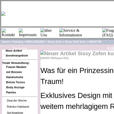
Home
»
Katalog
»
BEKLEIDUNG
»
Sissy Zofe
»
Sissy Zofe Kurz
»
MSZK736
Arti
Kategorien
Neue Artikel
Sissy Zofen k
Sonderangebote
[MSZK736/Super KD]
Totale Verwandlung:
Frauen Masken
Was für ein Prinzessi
mit Brüsten
Handschuhe
Traum!
Brüste Torsos
Body Anzüge
Panties
Exklusives Design mit 
Deal der Woche
weitem mehrlagigem R
Rokoko Halsband
Set Angebote