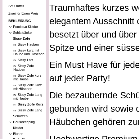
Traumhaftes kurzes we
Set Outfits
Zwei für Einen Preis
elegantem Ausschnitt
BEKLEIDUNG
Pettticoat Kleider
besetzt über und über
Schlafsäcke
Sissy Zofe
Sissy Hauben
Spitze und einer süsse
Sissy kurz mit
Haube und Höschen
Sissy Latz
Ein Must Have für jed
Sissy Zofe
Hauben
auf jeder Party!
Sissy Zofe kurz
mit Haube
Sissy Zofe Kurz
mit Höschen
Die bezaubernde Schür
Sissy Zofe Lang
mit Haube
Sissy Zofe Kurz
gebunden wird sowie 
Sissy Zofe Lang
Schürzen
Häubchen gehören zu
Housekeeping
Kleider
Blusen
Hochwertige Premium Q