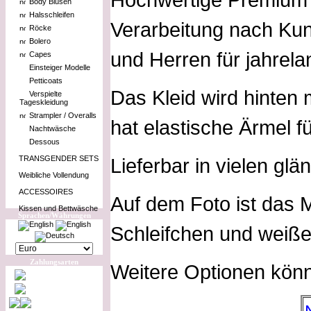
Body Blusen
Halsschleifen
Verarbeitung nach Ku
Röcke
Bolero
und Herren für jahrel
Capes
Einsteiger Modelle
Petticoats
Das Kleid wird hinten
Verspielte
Tageskleidung
Strampler / Overalls
hat elastische Ärmel f
Nachtwäsche
Dessous
TRANSGENDER SETS
Lieferbar in vielen gl
Weibliche Vollendung
ACCESSOIRES
Auf dem Foto ist das M
Kissen und Bettwäsche
Sprachen/Währungen
Schleifchen und weiße
Zahlungsarten
Weitere Optionen kön