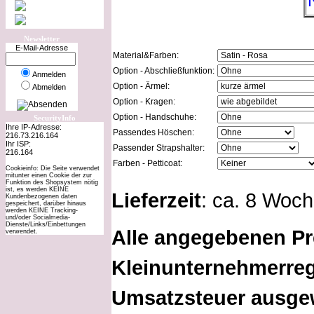
Newsletter
E-Mail-Adresse
Material&Farben:
Option - Abschließfunktion:
Anmelden
Option - Ärmel:
Abmelden
Option - Kragen:
Option - Handschuhe:
SecurityInfo
Ihre IP-Adresse:
Passendes Höschen:
216.73.216.164
Ihr ISP:
Passender Strapshalter:
216.164
Farben - Petticoat:
Cookieinfo: Die Seite verwendet
mitunter einen Cookie der zur
Funktion des Shopsystem nötig
ist, es werden KEINE
Lieferzeit
: ca. 8 Woc
Kundenbezogenen daten
gespeichert, darüber hinaus
werden KEINE Tracking-
und/oder Socialmedia-
Dienste/Links/Einbettungen
Alle angegebenen Pr
verwendet.
Kleinunternehmerreg
Umsatzsteuer ausge