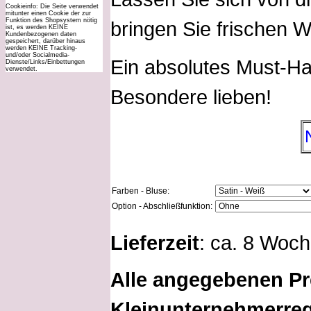
Cookieinfo: Die Seite verwendet
mitunter einen Cookie der zur
Funktion des Shopsystem nötig
bringen Sie frischen W
ist, es werden KEINE
Kundenbezogenen daten
gespeichert, darüber hinaus
werden KEINE Tracking-
und/oder Socialmedia-
Ein absolutes Must-H
Dienste/Links/Einbettungen
verwendet.
Besondere lieben!
Farben - Bluse:
Option - Abschließfunktion:
Lieferzeit
: ca. 8 Woc
Alle angegebenen Pr
Kleinunternehmerreg