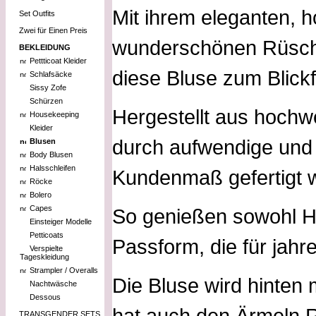
Mit ihrem eleganten,
Set Outfits
Zwei für Einen Preis
wunderschönen Rüsche
BEKLEIDUNG
Pettticoat Kleider
diese Bluse zum Blickf
Schlafsäcke
Sissy Zofe
Schürzen
Hergestellt aus hochwe
Housekeeping
Kleider
durch aufwendige und l
Blusen
Body Blusen
Halsschleifen
Kundenmaß gefertigt w
Röcke
Bolero
Capes
So genießen sowohl H
Einsteiger Modelle
Petticoats
Passform, die für jahr
Verspielte
Tageskleidung
Strampler / Overalls
Die Bluse wird hinten
Nachtwäsche
Dessous
hat auch den Ärmeln R
TRANSGENDER SETS