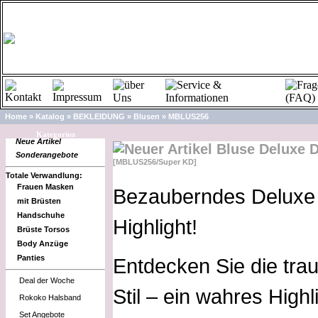
Home
»
Katalog
»
BEKLEIDUNG
»
Blusen
»
MBLUS256
A
Kategorien
Neue Artikel
Bluse Deluxe 
Sonderangebote
[MBLUS256/Super KD]
Totale Verwandlung:
Frauen Masken
Bezauberndes Deluxe
mit Brüsten
Handschuhe
Highlight!
Brüste Torsos
Body Anzüge
Panties
Entdecken Sie die tra
Deal der Woche
Stil – ein wahres High
Rokoko Halsband
Set Angebote