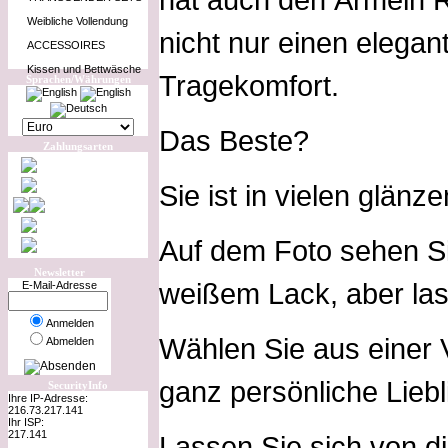
Weibliche Vollendung
nicht nur einen elega
ACCESSOIRES
Kissen und Bettwäsche
Tragekomfort.
Sprachen/Währungen
Das Beste?
Zahlungsarten
Sie ist in vielen glänz
Auf dem Foto sehen Si
Newsletter
weißem Lack, aber lass
E-Mail-Adresse
Anmelden
Wählen Sie aus einer V
Abmelden
ganz persönliche Liebl
SecurityInfo
Ihre IP-Adresse:
216.73.217.141
Ihr ISP:
217.141
Lassen Sie sich von d