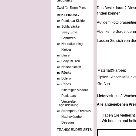
Set Outfits
Zwei für Einen Preis
Das Beste daran? Dieser
finden können!
BEKLEIDUNG
Pettticoat Kleider
Auf dem Foto präsentier
Schlafsäcke
Aber keine Sorge, denn 
Sissy Zofe
Schürzen
Lassen Sie sich von di
Housekeeping
Kleider
Blusen
Body Blusen
Halsschleifen
Material&Farben:
Röcke
Option - Abschließfunkt
Bolero
Größen:
Capes
Einsteiger Modelle
Petticoats
Lieferzeit
: ca. 8 Woche
Verspielte
Alle angegebenen Prei
Tageskleidung
Strampler / Overalls
Haben Sie vielleich
Nachtwäsche
Wir beraten und helf
Dessous
TRANSGENDER SETS