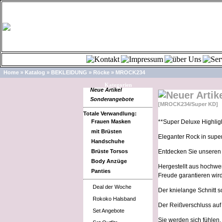
Home
»
Katalog
»
BEKLEIDUNG
»
Röcke
»
MROCK234
Kategorien
Neue Artikel
Sonderangebote
[MROCK234/Super KD]
Totale Verwandlung:
Frauen Masken
**Super Deluxe Highligh
mit Brüsten
Eleganter Rock in super
Handschuhe
Brüste Torsos
Entdecken Sie unseren 
Body Anzüge
Hergestellt aus hochwer
Panties
Freude garantieren wird
Deal der Woche
Der knielange Schnitt so
Rokoko Halsband
Der Reißverschluss auf 
Set Angebote
Sie werden sich fühlen