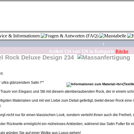
|
Artikel
124
von
128
in Kategorie
Röcke
Rock Deluxe Design 234
t:
 ultra glänzendem Satin !**
Traum von Eleganz und Stil mit diesem atemberaubenden Rock, der in einem schim
tigsten Materialien und mit viel Liebe zum Detail gefertigt, bietet dieser Rock ei
.
rgt nicht nur für einen klassischen Look, sondern verleiht Ihnen auch die Freiheit, 
der Rückseite ermöglicht ein müheloses Ankleiden, während das Satin Futter für ei
, als würden Sie auf einer Wolke aus Luxus gehen!