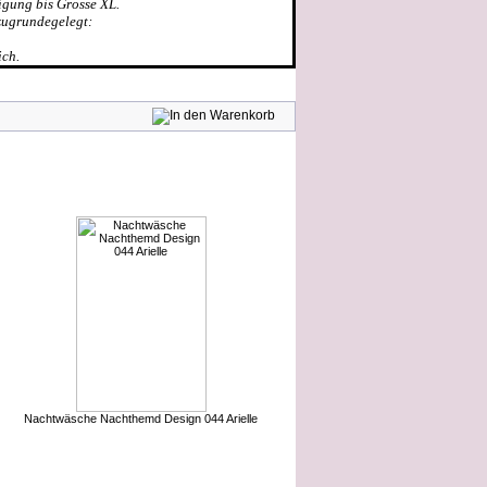
igung bis Grösse XL.
zugrundegelegt:
ich.
e gekauft:
Nachtwäsche Nachthemd Design 044 Arielle