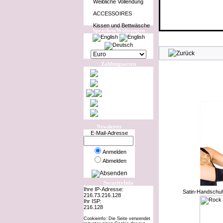
Weibliche Vollendung
ACCESSOIRES
Kissen und Bettwäsche
Sprachen/Währungen
Zahlungsarten
Newsletter
E-Mail-Adresse
Anmelden
Abmelden
SecurityInfo
Ihre IP-Adresse:
Satin-Handschu
216.73.216.128
Ihr ISP:
216.128
Cookieinfo: Die Seite verwendet