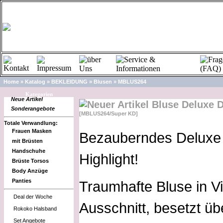
Home
»
Katalog
»
BEKLEIDUNG
»
Blusen
»
MBLUS264
A
Kategorien
Neue Artikel
Bluse Deluxe 
Sonderangebote
[MBLUS264/Super KD]
Totale Verwandlung:
Frauen Masken
Bezauberndes Deluxe
mit Brüsten
Handschuhe
Highlight!
Brüste Torsos
Body Anzüge
Panties
Traumhafte Bluse in Vi
Deal der Woche
Ausschnitt, besetzt ü
Rokoko Halsband
Set Angebote