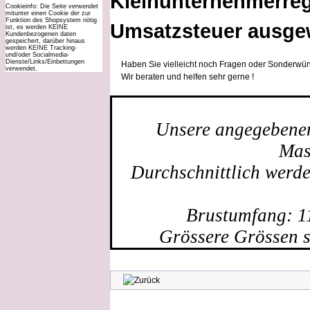
Kleinunternehmerreg
Cookieinfo: Die Seite verwendet
mitunter einen Cookie der zur
Funktion des Shopsystem nötig
Umsatzsteuer ausge
ist, es werden KEINE
Kundenbezogenen daten
gespeichert, darüber hinaus
werden KEINE Tracking-
und/oder Socialmedia-
Dienste/Links/Einbettungen
Haben Sie vielleicht noch Fragen oder Sonderwün
verwendet.
Wir beraten und helfen sehr gerne !
Unsere angegebenen 
Mas
Durchschnittlich werd
Brustumfang: 1
Grössere Grössen s