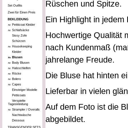
Rüschen und Spitze.
Set Outfits
Zwei für Einen Preis
Ein Highlight in jedem
BEKLEIDUNG
Pettticoat Kleider
Schlafsäcke
Hochwertige Qualität m
Sissy Zofe
Schürzen
nach Kundenmaß (maßge
Housekeeping
Kleider
jahrelange Freude.
Blusen
Body Blusen
Halsschleifen
Die Bluse hat hinten e
Röcke
Bolero
Capes
Lieferbar in vielen gl
Einsteiger Modelle
Petticoats
Verspielte
Auf dem Foto ist die B
Tageskleidung
Strampler / Overalls
Nachtwäsche
abgebildet.
Dessous
TRANSGENDER SETS