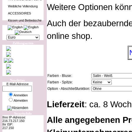
Weitere Optionen kön
Weibliche Vollendung
ACCESSOIRES
Auch der bezaubernde 
Kissen und Bettwäsche
Sprachen/Währungen
online shop.
Zahlungsarten
Farben - Bluse:
Newsletter
Farben - Spitze:
E-Mail-Adresse
Option - Abschließfunktion:
Anmelden
Abmelden
Lieferzeit
: ca. 8 Woc
SecurityInfo
Alle angegebenen Pr
Ihre IP-Adresse:
216.73.217.150
Ihr ISP:
217.150