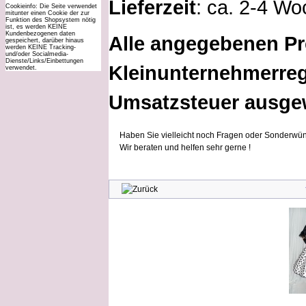
Lieferzeit
: ca. 2-4 W
Cookieinfo: Die Seite verwendet
mitunter einen Cookie der zur
Funktion des Shopsystem nötig
ist, es werden KEINE
Kundenbezogenen daten
Alle angegebenen Pr
gespeichert, darüber hinaus
werden KEINE Tracking-
und/oder Socialmedia-
Dienste/Links/Einbettungen
Kleinunternehmerreg
verwendet.
Umsatzsteuer ausge
Haben Sie vielleicht noch Fragen oder Sonderwün
Wir beraten und helfen sehr gerne !