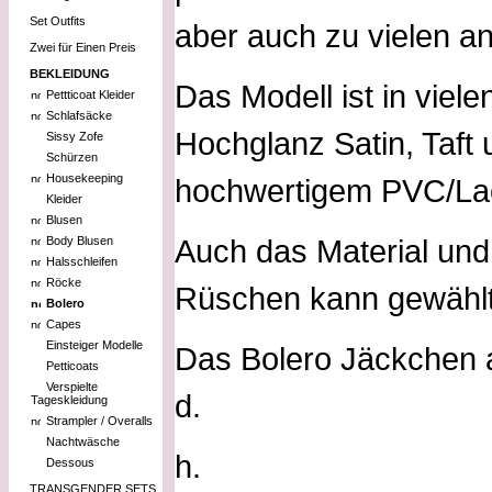
Set Outfits
aber auch zu vielen an
Zwei für Einen Preis
BEKLEIDUNG
Das Modell ist in viel
Pettticoat Kleider
Schlafsäcke
Hochglanz Satin, Taft 
Sissy Zofe
Schürzen
Housekeeping
hochwertigem PVC/Lack
Kleider
Blusen
Auch das Material und
Body Blusen
Halsschleifen
Röcke
Rüschen kann gewählt
Bolero
Capes
Einsteiger Modelle
Das Bolero Jäckchen au
Petticoats
Verspielte
d.
Tageskleidung
Strampler / Overalls
Nachtwäsche
h.
Dessous
TRANSGENDER SETS