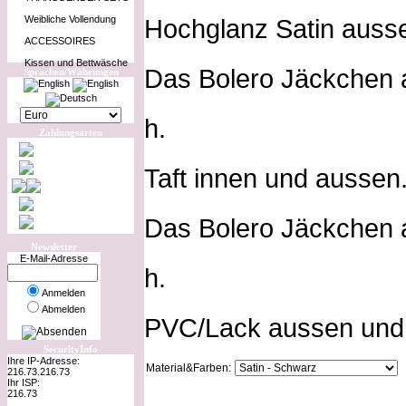
Weibliche Vollendung
Hochglanz Satin ausse
ACCESSOIRES
Kissen und Bettwäsche
Das Bolero Jäckchen aus
Sprachen/Währungen
h.
Zahlungsarten
Taft innen und aussen
Das Bolero Jäckchen au
Newsletter
E-Mail-Adresse
h.
Anmelden
Abmelden
PVC/Lack aussen und 
SecurityInfo
Ihre IP-Adresse:
Material&Farben:
216.73.216.73
Ihr ISP:
216.73