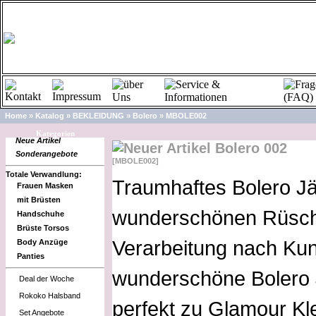
Home
»
Katalog
»
BEKLEIDUNG
»
Bolero
»
MBOLE002
Kategorien
Neue Artikel
Bolero 002
Sonderangebote
[MBOLE002]
Totale Verwandlung:
Traumhaftes Bolero Jä
Frauen Masken
mit Brüsten
wunderschönen Rüsch
Handschuhe
Brüste Torsos
Verarbeitung nach Ku
Body Anzüge
Panties
wunderschöne Bolero 
Deal der Woche
Rokoko Halsband
perfekt zu Glamour Kl
Set Angebote