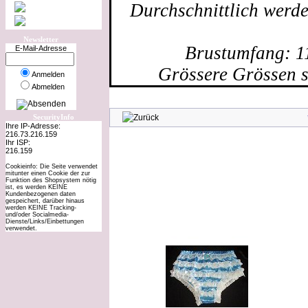
Durchschnittlich werd
Newsletter
Brustumfang: 1
E-Mail-Adresse
Grössere Grössen s
Anmelden
Abmelden
SecurityInfo
Ihre IP-Adresse:
216.73.216.159
Ihr ISP:
216.159
Cookieinfo: Die Seite verwendet
mitunter einen Cookie der zur
Funktion des Shopsystem nötig
ist, es werden KEINE
Kundenbezogenen daten
gespeichert, darüber hinaus
werden KEINE Tracking-
Kunden, die 
und/oder Socialmedia-
Dienste/Links/Einbettungen
verwendet.