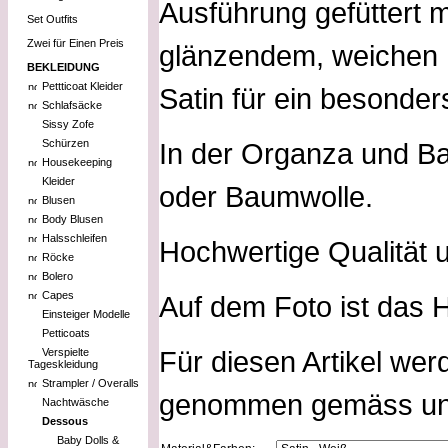
Ausführung gefüttert m
Set Outfits
Zwei für Einen Preis
glänzendem, weichen
BEKLEIDUNG
Pettticoat Kleider
Satin für ein besonder
Schlafsäcke
Sissy Zofe
Schürzen
In der Organza und Ba
Housekeeping
Kleider
oder Baumwolle.
Blusen
Body Blusen
Halsschleifen
Hochwertige Qualität u
Röcke
Bolero
Capes
Auf dem Foto ist das 
Einsteiger Modelle
Petticoats
Für diesen Artikel wer
Verspielte
Tageskleidung
Strampler / Overalls
genommen gemäss uns
Nachtwäsche
Dessous
Baby Dolls &