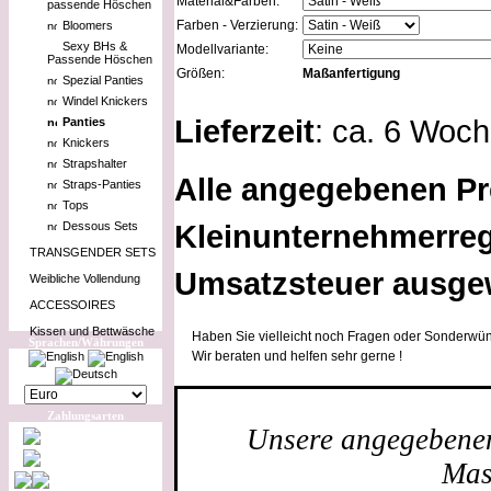
Material&Farben:
passende Höschen
Farben - Verzierung:
Bloomers
Sexy BHs &
Modellvariante:
Passende Höschen
Größen:
Maßanfertigung
Spezial Panties
Windel Knickers
Lieferzeit
: ca. 6 Woc
Panties
Knickers
Strapshalter
Alle angegebenen Pr
Straps-Panties
Tops
Kleinunternehmerreg
Dessous Sets
TRANSGENDER SETS
Umsatzsteuer ausge
Weibliche Vollendung
ACCESSOIRES
Kissen und Bettwäsche
Haben Sie vielleicht noch Fragen oder Sonderwün
Sprachen/Währungen
Wir beraten und helfen sehr gerne !
Zahlungsarten
Unsere angegebenen 
Mas