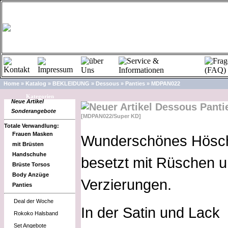
Home
»
Katalog
»
BEKLEIDUNG
»
Dessous
»
Panties
»
MDPAN022
Kategorien
Neue Artikel
Dessous Panti
Sonderangebote
[MDPAN022/Super KD]
Totale Verwandlung:
Frauen Masken
Wunderschönes Hösc
mit Brüsten
Handschuhe
besetzt mit Rüschen 
Brüste Torsos
Body Anzüge
Verzierungen.
Panties
Deal der Woche
In der Satin und Lack
Rokoko Halsband
Set Angebote