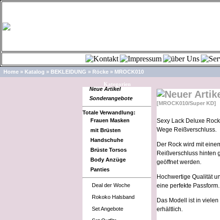
Home
»
Katalog
»
BEKLEIDUNG
»
Röcke
»
MROCK010
Kategorien
Neue Artikel
Sonderangebote
[MROCK010/Super KD]
Totale Verwandlung:
Frauen Masken
Sexy Lack Deluxe Rock 
Wege Reißverschluss.
mit Brüsten
Handschuhe
Der Rock wird mit ein
Brüste Torsos
Reißverschluss hinten 
Body Anzüge
geöffnet werden.
Panties
Hochwertige Qualität u
Deal der Woche
eine perfekte Passform.
Rokoko Halsband
Das Modell ist in viel
Set Angebote
erhältlich.