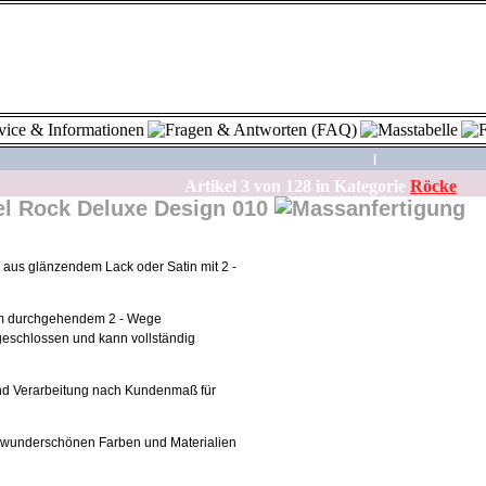
|
Artikel
3
von
128
in Kategorie
Röcke
Rock Deluxe Design 010
aus glänzendem Lack oder Satin mit 2 -
em durchgehendem 2 - Wege
geschlossen und kann vollständig
nd Verarbeitung nach Kundenmaß für
en wunderschönen Farben und Materialien