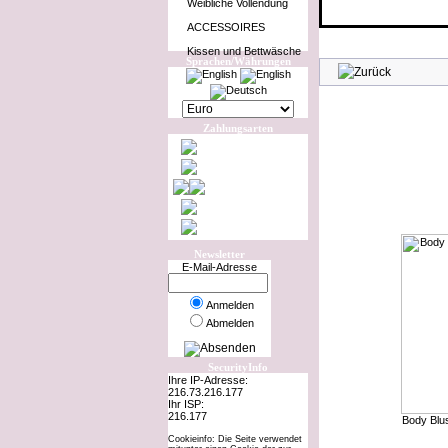
Weibliche Vollendung
ACCESSOIRES
Kissen und Bettwäsche
Sprachen/Währungen
Zahlungsarten
Newsletter
E-Mail-Adresse
Anmelden
Abmelden
SecurityInfo
Ihre IP-Adresse:
216.73.216.177
Ihr ISP:
216.177
Body Blu
Cookieinfo: Die Seite verwendet