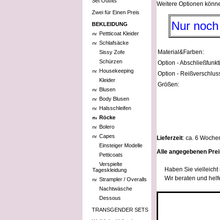
Set Outfits
Weitere Optionen könn
Zwei für Einen Preis
Nur noch
BEKLEIDUNG
Pettticoat Kleider
Schlafsäcke
Material&Farben:
Sissy Zofe
Schürzen
Option - Abschließfunkt
Housekeeping
Option - Reißverschlus
Kleider
Größen:
Blusen
Body Blusen
Halsschleifen
Röcke
Bolero
Capes
Lieferzeit
: ca. 6 Woche
Einsteiger Modelle
Alle angegebenen Prei
Petticoats
Verspielte
Haben Sie vielleich
Tageskleidung
Wir beraten und helf
Strampler / Overalls
Nachtwäsche
Dessous
TRANSGENDER SETS