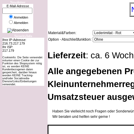
Newsletter
E-Mail-Adresse
Anmelden
Abmelden
Material&Farben:
SecurityInfo
Option - Abschließfunktion:
Ihre IP-Adresse:
216.73.217.179
Ihr ISP:
217.179
Lieferzeit
: ca. 6 Woc
Cookieinfo: Die Seite verwendet
mitunter einen Cookie der zur
Funktion des Shopsystem nötig
ist, es werden KEINE
Alle angegebenen Pr
Kundenbezogenen daten
gespeichert, darüber hinaus
werden KEINE Tracking-
und/oder Socialmedia-
Kleinunternehmerreg
Dienste/Links/Einbettungen
verwendet.
Umsatzsteuer ausge
Haben Sie vielleicht noch Fragen oder Sonderwün
Wir beraten und helfen sehr gerne !