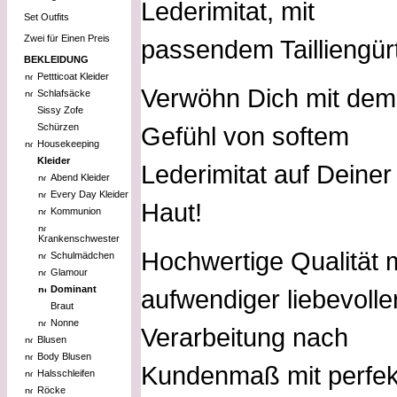
Lederimitat, mit
Set Outfits
Zwei für Einen Preis
passendem Tailliengürt
BEKLEIDUNG
Pettticoat Kleider
Verwöhn Dich mit dem
Schlafsäcke
Sissy Zofe
Schürzen
Gefühl von softem
Housekeeping
Kleider
Lederimitat auf Deiner
Abend Kleider
Every Day Kleider
Haut!
Kommunion
Krankenschwester
Hochwertige Qualität m
Schulmädchen
Glamour
Dominant
aufwendiger liebevolle
Braut
Nonne
Verarbeitung nach
Blusen
Body Blusen
Kundenmaß mit perfek
Halsschleifen
Röcke