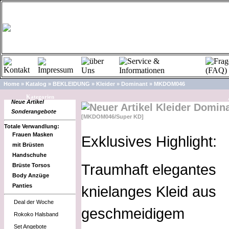
Home
»
Katalog
»
BEKLEIDUNG
»
Kleider
»
Dominant
»
MKDOM046
A
Kategorien
Neue Artikel
Kleider Domin
Sonderangebote
[MKDOM046/Super KD]
Totale Verwandlung:
Frauen Masken
Exklusives Highlight:
mit Brüsten
Handschuhe
Traumhaft elegantes
Brüste Torsos
Body Anzüge
Panties
knielanges Kleid aus
Deal der Woche
geschmeidigem
Rokoko Halsband
Set Angebote