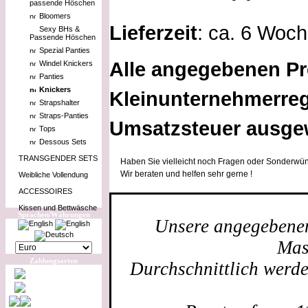
passende Höschen
Bloomers
Lieferzeit
: ca. 6 Woc
Sexy BHs &
Passende Höschen
Spezial Panties
Alle angegebenen Pr
Windel Knickers
Panties
Knickers
Kleinunternehmerreg
Strapshalter
Straps-Panties
Umsatzsteuer ausge
Tops
Dessous Sets
TRANSGENDER SETS
Haben Sie vielleicht noch Fragen oder Sonderwün
Wir beraten und helfen sehr gerne !
Weibliche Vollendung
ACCESSOIRES
Kissen und Bettwäsche
Sprachen/Währungen
Unsere angegebenen 
Mas
Zahlungsarten
Durchschnittlich werd