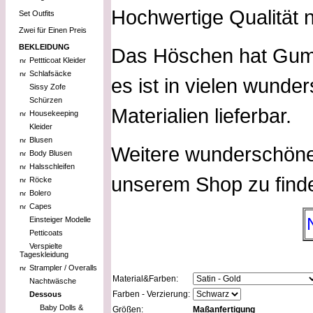
Hochwertige Qualität
Set Outfits
Zwei für Einen Preis
BEKLEIDUNG
Das Höschen hat Gumm
Pettticoat Kleider
Schlafsäcke
es ist in vielen wund
Sissy Zofe
Schürzen
Materialien lieferbar.
Housekeeping
Kleider
Blusen
Weitere wunderschöne 
Body Blusen
Halsschleifen
unserem Shop zu find
Röcke
Bolero
Capes
Einsteiger Modelle
Petticoats
Verspielte
Tageskleidung
Strampler / Overalls
Material&Farben:
Nachtwäsche
Farben - Verzierung:
Dessous
Baby Dolls &
Größen:
Maßanfertigung