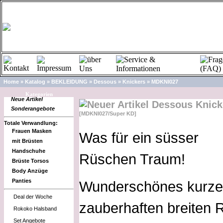
Home
»
Katalog
»
BEKLEIDUNG
»
Dessous
»
Knickers
»
MDKNI027
A
Kategorien
Neue Artikel
Dessous Knick
Sonderangebote
[MDKNI027/Super KD]
Totale Verwandlung:
Frauen Masken
Was für ein süsser
mit Brüsten
Handschuhe
Rüschen Traum!
Brüste Torsos
Body Anzüge
Panties
Wunderschönes kurzes
Deal der Woche
zauberhaften breiten 
Rokoko Halsband
Set Angebote