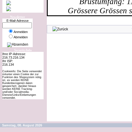
Brustumfang: 1
Grössere Grössen s
Newsletter
E-Mail-Adresse
Anmelden
Abmelden
SecurityInfo
Ihre IP-Adresse:
216.73.216.134
Ihr ISP:
Kunden, die 
216.134
Cookieinfo: Die Seite verwendet
mitunter einen Cookie der zur
Funktion des Shopsystem nötig
ist, es werden KEINE
Kundenbezogenen daten
gespeichert, darüber hinaus
werden KEINE Tracking-
und/oder Socialmedia-
Dienste/Links/Einbettungen
verwendet.
Samstag, 08. August 2026