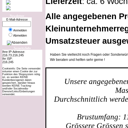
Lieferzeit
: ca. 6 Woc
Alle angegebenen Pr
Newsletter
E-Mail-Adresse
Kleinunternehmerreg
Anmelden
Abmelden
Umsatzsteuer ausge
SecurityInfo
Ihre IP-Adresse:
Haben Sie vielleicht noch Fragen oder Sonderwün
216.73.216.245
Ihr ISP:
Wir beraten und helfen sehr gerne !
216.245
Cookieinfo: Die Seite verwendet
mitunter einen Cookie der zur
Funktion des Shopsystem nötig
ist, es werden KEINE
Unsere angegebenen 
Kundenbezogenen daten
gespeichert, darüber hinaus
werden KEINE Tracking-
Mas
und/oder Socialmedia-
Dienste/Links/Einbettungen
verwendet.
Durchschnittlich werd
Brustumfang: 1
Grössere Grössen s