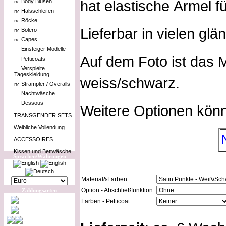
hat elastische Ärmel f
Body Blusen
Halsschleifen
Röcke
Lieferbar in vielen gl
Bolero
Capes
Einsteiger Modelle
Auf dem Foto ist das M
Petticoats
Verspielte
Tageskleidung
weiss/schwarz.
Strampler / Overalls
Nachtwäsche
Dessous
Weitere Optionen kön
TRANSGENDER SETS
Weibliche Vollendung
ACCESSOIRES
Kissen und Bettwäsche
Sprachen/Währungen
Material&Farben:
Option - Abschließfunktion:
Zahlungsarten
Farben - Petticoat: