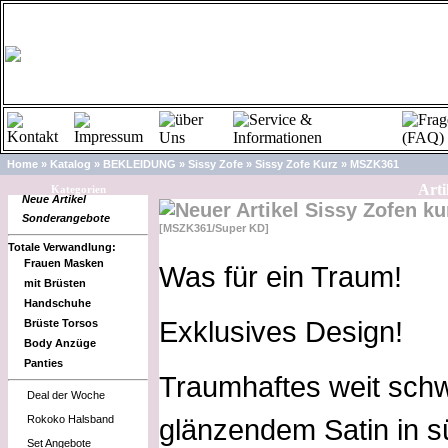
Home
»
Katalog
»
BEKLEIDUNG
»
Sissy Zofe
»
Sissy Zofe Kurz
»
MSZK361
Arti
Kategorien
Neue Artikel
Sissy Zofen k
Sonderangebote
[MSZK361/Super KD]
Totale Verwandlung:
Frauen Masken
Was für ein Traum!
mit Brüsten
Handschuhe
Exklusives Design!
Brüste Torsos
Body Anzüge
Panties
Traumhaftes weit schw
Deal der Woche
Rokoko Halsband
glänzendem Satin in 
Set Angebote