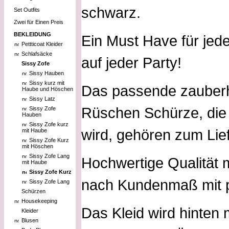
schwarz.
Set Outfits
Zwei für Einen Preis
BEKLEIDUNG
Ein Must Have für jed
Pettticoat Kleider
Schlafsäcke
auf jeder Party!
Sissy Zofe
Sissy Hauben
Sissy kurz mit
Das passende zauber
Haube und Höschen
Sissy Latz
Rüschen Schürze, die 
Sissy Zofe
Hauben
Sissy Zofe kurz
wird, gehören zum Lie
mit Haube
Sissy Zofe Kurz
mit Höschen
Sissy Zofe Lang
Hochwertige Qualität m
mit Haube
Sissy Zofe Kurz
nach Kundenmaß mit pe
Sissy Zofe Lang
Schürzen
Housekeeping
Das Kleid wird hinten
Kleider
Blusen