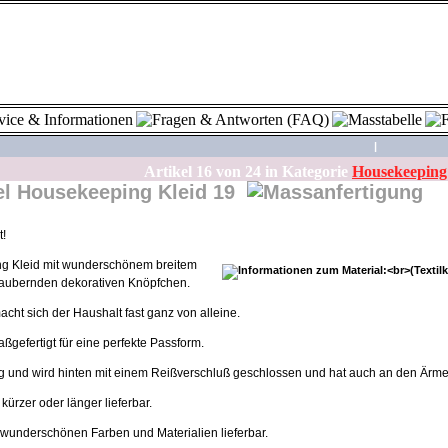
|
Artikel
16
von
24
in Kategorie
Housekeeping
Housekeeping Kleid 19
t!
g Kleid mit wunderschönem breitem
zaubernden dekorativen Knöpfchen.
acht sich der Haushalt fast ganz von alleine.
ßgefertigt für eine perfekte Passform.
ang und wird hinten mit einem Reißverschluß geschlossen und hat auch an den Ärm
kürzer oder länger lieferbar.
n wunderschönen Farben und Materialien lieferbar.