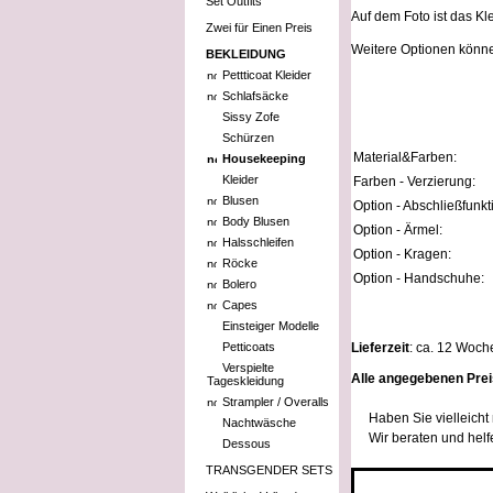
Set Outfits
Auf dem Foto ist das K
Zwei für Einen Preis
Weitere Optionen könn
BEKLEIDUNG
Pettticoat Kleider
Schlafsäcke
Sissy Zofe
Schürzen
Material&Farben:
Housekeeping
Kleider
Farben - Verzierung:
Blusen
Option - Abschließfunkt
Body Blusen
Option - Ärmel:
Halsschleifen
Option - Kragen:
Röcke
Option - Handschuhe:
Bolero
Capes
Einsteiger Modelle
Petticoats
Lieferzeit
: ca. 12 Woch
Verspielte
Alle angegebenen Prei
Tageskleidung
Strampler / Overalls
Haben Sie vielleich
Nachtwäsche
Wir beraten und helf
Dessous
TRANSGENDER SETS