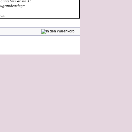
igung bis Grösse XL.
zugrundegelegt:
ich.