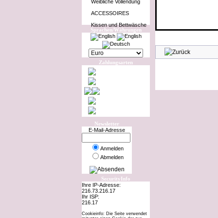
Weibliche Vollendung
ACCESSOIRES
Kissen und Bettwäsche
Sprachen/Währungen
Zahlungsarten
Newsletter
E-Mail-Adresse
Anmelden
Abmelden
SecurityInfo
Ihre IP-Adresse:
216.73.216.17
Ihr ISP:
216.17
Cookieinfo: Die Seite verwendet