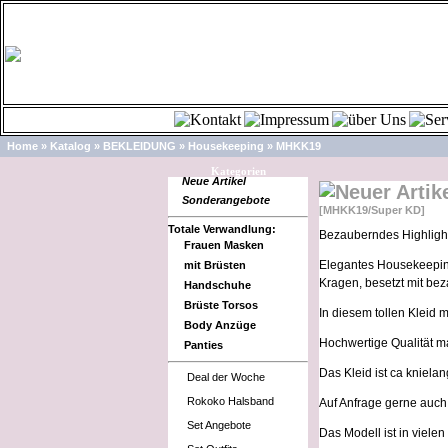
Home
»
Katalog
»
BEKLEIDUNG
»
Housekeeping
»
MHKK19
Kategorien
Neue Artikel
Sonderangebote
[MHKK19/Super KD]
Totale Verwandlung:
Bezauberndes Highligh
Frauen Masken
Elegantes Housekeepin
mit Brüsten
Kragen, besetzt mit be
Handschuhe
Brüste Torsos
In diesem tollen Kleid m
Body Anzüge
Hochwertige Qualität ma
Panties
Das Kleid ist ca kniel
Deal der Woche
Rokoko Halsband
Auf Anfrage gerne auch 
Set Angebote
Das Modell ist in viele