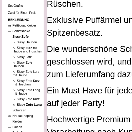
Rüschen.
Set Outfits
Zwei für Einen Preis
Exklusive Puffärmel un
BEKLEIDUNG
Pettticoat Kleider
Spitzenbesatz.
Schlafsäcke
Sissy Zofe
Sissy Hauben
Die wunderschöne Schü
Sissy kurz mit
Haube und Höschen
Sissy Latz
geschlossen wird, un
Sissy Zofe
Hauben
zum Lieferumfang daz
Sissy Zofe kurz
mit Haube
Sissy Zofe Kurz
mit Höschen
Ein Must Have für jed
Sissy Zofe Lang
mit Haube
Sissy Zofe Kurz
auf jeder Party!
Sissy Zofe Lang
Schürzen
Housekeeping
Hochwertige Premium Q
Kleider
Blusen
Verarbeitung nach Ku