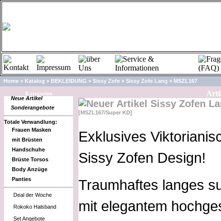
Home
»
Katalog
»
BEKLEIDUNG
»
Sissy Zofe
»
Sissy Zofe Lang
»
MSZL167
Arti
Kategorien
Neue Artikel
Sissy Zofen L
Sonderangebote
[MSZL167/Super KD]
Totale Verwandlung:
Frauen Masken
Exklusives Viktorianis
mit Brüsten
Handschuhe
Sissy Zofen Design!
Brüste Torsos
Body Anzüge
Panties
Traumhaftes langes su
Deal der Woche
mit elegantem hochges
Rokoko Halsband
Set Angebote