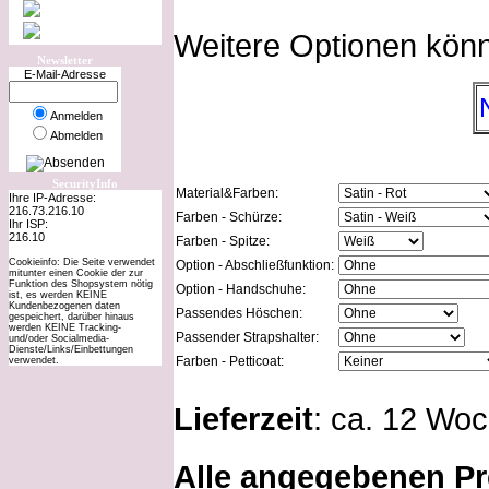
Weitere Optionen kön
Newsletter
E-Mail-Adresse
Anmelden
Abmelden
SecurityInfo
Material&Farben:
Ihre IP-Adresse:
216.73.216.10
Farben - Schürze:
Ihr ISP:
216.10
Farben - Spitze:
Cookieinfo: Die Seite verwendet
Option - Abschließfunktion:
mitunter einen Cookie der zur
Funktion des Shopsystem nötig
Option - Handschuhe:
ist, es werden KEINE
Kundenbezogenen daten
Passendes Höschen:
gespeichert, darüber hinaus
werden KEINE Tracking-
Passender Strapshalter:
und/oder Socialmedia-
Dienste/Links/Einbettungen
Farben - Petticoat:
verwendet.
Lieferzeit
: ca. 12 Wo
Alle angegebenen Pr