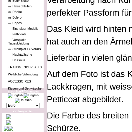
Body Blusen
Halsschleifen
perfekter Passform für
Röcke
Bolero
Capes
Das Kleid wird hinten
Einsteiger Modelle
Petticoats
hat auch an den Ärme
Verspielte
Tageskleidung
Strampler / Overalls
Nachtwäsche
Lieferbar in vielen gl
Dessous
TRANSGENDER SETS
Auf dem Foto ist das K
Weibliche Vollendung
ACCESSOIRES
Lackkragen, mit weis
Kissen und Bettwäsche
Sprachen/Währungen
Petticoat abgebildet.
Zahlungsarten
Die Farbe des breiten 
Schürze.