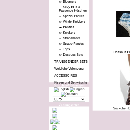
Bloomers
Sexy BHs &
Passende Höschen
Spezial Panties
Windel Knickers
Panties
Knickers
Strapshalter
Straps-Panties
Tops
Dessous Pa
Dessous Sets
TRANSGENDER SETS
Weibliche Vollendung
ACCESSOIRES
Kissen und Bettwäsche
Sprachen/Währungen
Zahlungsarten
Söckchen D