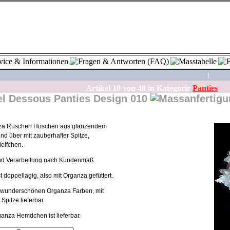
|
Artikel
10
von
48
in Kategorie
Panties
Dessous Panties Design 010
za Rüschen Höschen aus glänzendem
nd über mit zauberhafter Spitze,
eifchen.
und Verarbeitung nach Kundenmaß.
 doppellagig, also mit Organza gefüttert.
en wunderschönen Organza Farben, mit
Spitze lieferbar.
nza Hemdchen ist lieferbar.