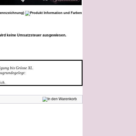
wird keine Umsatzsteuer ausgewiesen.
igung bis Grösse XL.
zugrundegelegt:
ich.
e gekauft: