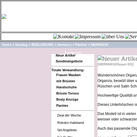
Home
»
Katalog
»
BEKLEIDUNG
»
Dessous
»
Panties
»
MDPAN010
Kategorien
Neue Artikel
Sonderangebote
[MDPAN010/Super KD]
Totale Verwandlung:
Frauen Masken
Wunderschönes Organ
Organza, besetzt über u
mit Brüsten
Rüschen und Satin Schl
Handschuhe
Brüste Torsos
Hochwertige Qualität 
Body Anzüge
Dieses Unterhöschen ist
Panties
Das Modell ist in viel
Deal der Woche
weisser oder schwarzer 
Rokoko Halsband
Auch das passende Orga
Set Angebote