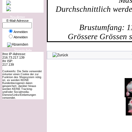
Mas
Durchschnittlich werd
Newsletter
E-Mail-Adresse
Brustumfang: 1
Anmelden
Grössere Grössen s
Abmelden
SecurityInfo
Ihre IP-Adresse:
216.73.217.139
Ihr ISP:
217.139
Cookieinfo: Die Seite verwendet
mitunter einen Cookie der zur
Funktion des Shopsystem nötig
ist, es werden KEINE
Kundenbezogenen daten
gespeichert, darüber hinaus
werden KEINE Tracking-
und/oder Socialmedia-
Dienste/Links/Einbettungen
verwendet.