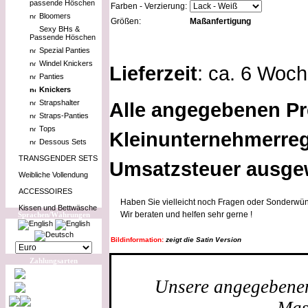
passende Höschen
Farben - Verzierung:
Bloomers
Größen:
Maßanfertigung
Sexy BHs &
Passende Höschen
Spezial Panties
Windel Knickers
Lieferzeit
: ca. 6 Woc
Panties
Knickers
Strapshalter
Alle angegebenen Pr
Straps-Panties
Tops
Kleinunternehmerreg
Dessous Sets
TRANSGENDER SETS
Umsatzsteuer ausge
Weibliche Vollendung
ACCESSOIRES
Haben Sie vielleicht noch Fragen oder Sonderwün
Kissen und Bettwäsche
Wir beraten und helfen sehr gerne !
Sprachen/Währungen
Bildinformation:
zeigt die Satin Version
Zahlungsarten
Unsere angegebenen 