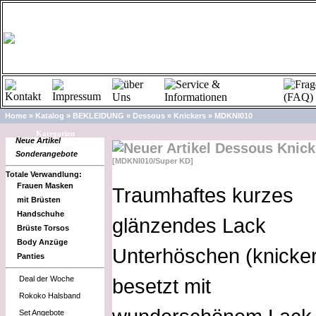
Home
»
Katalog
»
BEKLEIDUNG
»
Dessous
»
Knickers
»
MDKNI010
Kategorien
Neue Artikel
Dessous Knick
Sonderangebote
[MDKNI010/Super KD]
Totale Verwandlung:
Frauen Masken
Traumhaftes kurzes
mit Brüsten
Handschuhe
glänzendes Lack
Brüste Torsos
Body Anzüge
Unterhöschen (knicker
Panties
Deal der Woche
besetzt mit
Rokoko Halsband
Set Angebote