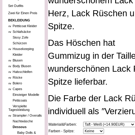
wunderschönem Lack
Set Outfits
Herz, Lack Rüschen 
Zwei für Einen Preis
BEKLEIDUNG
Spitze.
Pettticoat Kleider
Schlafsäcke
Sissy Zofe
Das Höschen hat
Schürzen
Housekeeping
Gummizug in der Taille
Kleider
Blusen
wunderschönen Lack F
Body Blusen
Halsschleifen
Röcke
Spitze lieferbar.
Bolero
Capes
Einsteiger Modelle
Die Farbe der Lack R
Petticoats
Verspielte
individuell als ″Verzi
Tageskleidung
Strampler / Overalls
Nachtwäsche
Material&Farben:
Dessous
Farben - Spitze:
Baby Dolls &