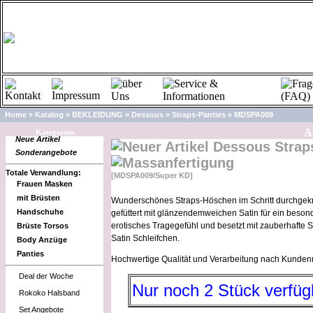
Home
»
Katalog
»
BEKLEIDUNG
»
Dessous
»
Straps-Panties
»
MDSPA009
Ar
Kategorien
Neue Artikel
Dessous Straps
Sonderangebote
Totale Verwandlung:
[MDSPA009/Super KD]
Frauen Masken
mit Brüsten
Wunderschönes Straps-Höschen im Schritt durchgek
Handschuhe
gefüttert mit glänzendemweichen Satin für ein beson
erotisches Tragegefühl und besetzt mit zauberhafte S
Brüste Torsos
Satin Schleifchen.
Body Anzüge
Panties
Hochwertige Qualität und Verarbeitung nach Kunde
Deal der Woche
Nur noch 2 Stück verfüg
Rokoko Halsband
Set Angebote