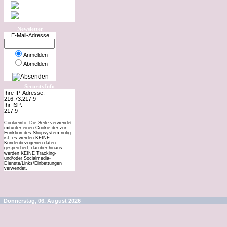
Newsletter
E-Mail-Adresse
Anmelden
Abmelden
SecurityInfo
Ihre IP-Adresse:
216.73.217.9
Ihr ISP:
217.9
Cookieinfo: Die Seite verwendet
mitunter einen Cookie der zur
Funktion des Shopsystem nötig
ist, es werden KEINE
Kundenbezogenen daten
gespeichert, darüber hinaus
werden KEINE Tracking-
und/oder Socialmedia-
Dienste/Links/Einbettungen
verwendet.
Donnerstag, 06. August 2026