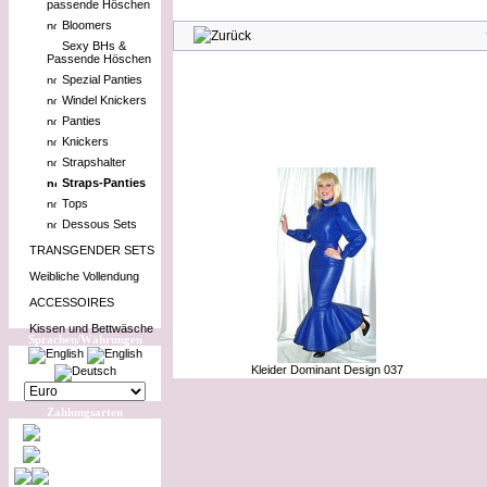
passende Höschen
Bloomers
Sexy BHs &
Passende Höschen
Spezial Panties
Windel Knickers
Panties
Knickers
Kunden, die 
Strapshalter
Straps-Panties
Tops
Dessous Sets
TRANSGENDER SETS
Weibliche Vollendung
ACCESSOIRES
Kissen und Bettwäsche
Sprachen/Währungen
Kleider Dominant Design 037
Zahlungsarten