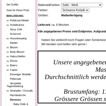
Set Outfits
Material&Farben:
Farben:
Zwei für Einen Preis
Größen:
Maßanfertigung
BEKLEIDUNG
Pettticoat Kleider
Lieferzeit
: ca. 6 Wochen
Schlafsäcke
Sissy Zofe
Alle angegebenen Preise sind Endpreise. Aufgrun
Schürzen
Housekeeping
Haben Sie vielleicht noch Fragen oder Sonderwün
Kleider
Wir beraten und helfen sehr gerne !
Blusen
Body Blusen
Halsschleifen
Unsere angegebenen 
Röcke
Bolero
Mas
Capes
Einsteiger Modelle
Durchschnittlich werd
Petticoats
Verspielte
Tageskleidung
Brustumfang: 1
Strampler / Overalls
Nachtwäsche
Grössere Grössen s
Dessous
Baby Dolls &