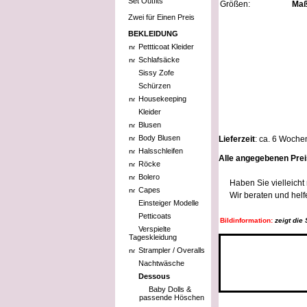
Set Outfits
Größen:
Maß
Zwei für Einen Preis
BEKLEIDUNG
Pettticoat Kleider
Schlafsäcke
Sissy Zofe
Schürzen
Housekeeping
Kleider
Blusen
Body Blusen
Lieferzeit
: ca. 6 Woche
Halsschleifen
Alle angegebenen Prei
Röcke
Bolero
Haben Sie vielleich
Capes
Wir beraten und helf
Einsteiger Modelle
Petticoats
Bildinformation:
zeigt die
Verspielte
Tageskleidung
Strampler / Overalls
Nachtwäsche
Dessous
Baby Dolls &
passende Höschen