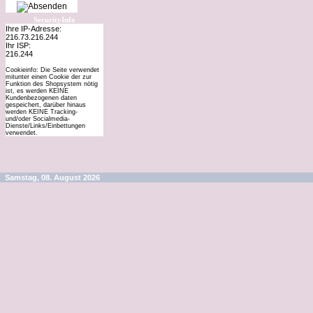
SecurityInfo
Ihre IP-Adresse:
216.73.216.244
Ihr ISP:
216.244
Cookieinfo: Die Seite verwendet
mitunter einen Cookie der zur
Funktion des Shopsystem nötig
ist, es werden KEINE
Kundenbezogenen daten
gespeichert, darüber hinaus
werden KEINE Tracking-
und/oder Socialmedia-
Dienste/Links/Einbettungen
verwendet.
Samstag, 08. August 2026