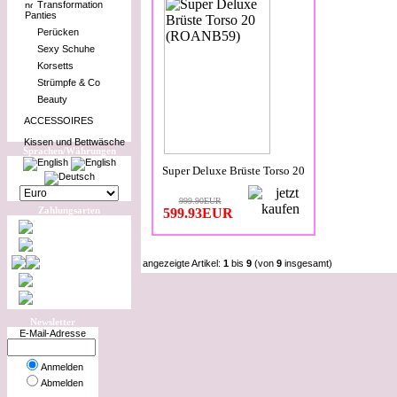
Transformation
Panties
Perücken
Sexy Schuhe
Korsetts
Strümpfe & Co
Beauty
ACCESSOIRES
Kissen und Bettwäsche
Sprachen/Währungen
Super Deluxe Brüste Torso 20
999.90EUR
Zahlungsarten
599.93EUR
angezeigte Artikel:
1
bis
9
(von
9
insgesamt)
Newsletter
E-Mail-Adresse
Anmelden
Abmelden