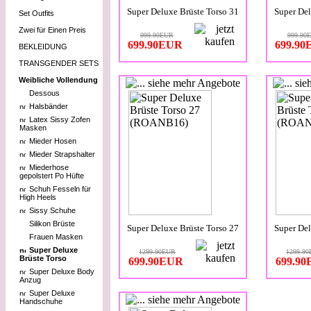
Super Deluxe Brüste Torso 31
Super Del
Set Outfits
Zwei für Einen Preis
999.90EUR
999.90
699.90EUR
699.9
BEKLEIDUNG
TRANSGENDER SETS
Weibliche Vollendung
Dessous
Halsbänder
Latex Sissy Zofen
Masken
Mieder Hosen
Mieder Strapshalter
Miederhose
gepolstert Po Hüfte
Schuh Fesseln für
High Heels
Sissy Schuhe
Silikon Brüste
Super Deluxe Brüste Torso 27
Super Del
Frauen Masken
Super Deluxe
1299.90EUR
1299.9
Brüste Torso
699.90EUR
699.9
Super Deluxe Body
Anzug
Super Deluxe
Handschuhe