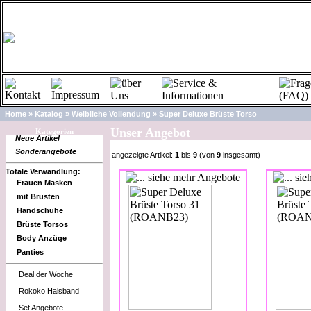
Home
»
Katalog
»
Weibliche Vollendung
»
Super Deluxe Brüste Torso
Unser Angebot
Kategorien
Neue Artikel
Sonderangebote
angezeigte Artikel:
1
bis
9
(von
9
insgesamt)
Totale Verwandlung:
Frauen Masken
mit Brüsten
Handschuhe
Brüste Torsos
Body Anzüge
Panties
Deal der Woche
Rokoko Halsband
Set Angebote