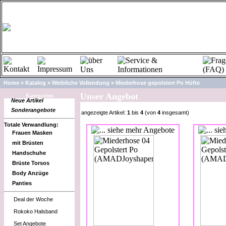
Home
»
Katalog
»
Weibliche Vollendung
»
Miederhose gepolstert Po Hüfte
Unser Angebot
Kategorien
Neue Artikel
Sonderangebote
angezeigte Artikel:
1
bis
4
(von
4
insgesamt)
Totale Verwandlung:
Frauen Masken
mit Brüsten
Handschuhe
Brüste Torsos
Body Anzüge
Panties
Deal der Woche
Rokoko Halsband
Set Angebote