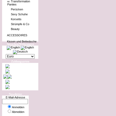
Transformation
Panties
Perücken
Sexy Schuhe
Korsetts
Strümpfe & Co
Beauty
ACCESSOIRES
Kissen und Bettwäsche
Sprachen/Währungen
Zahlungsarten
Newsletter
E-Mail-Adresse
Anmelden
Abmelden