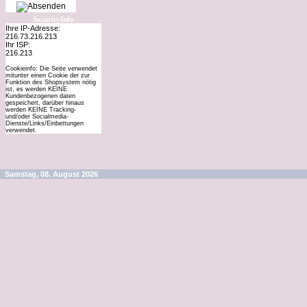
SecurityInfo
Ihre IP-Adresse:
216.73.216.213
Ihr ISP:
216.213
Cookieinfo: Die Seite verwendet
mitunter einen Cookie der zur
Funktion des Shopsystem nötig
ist, es werden KEINE
Kundenbezogenen daten
gespeichert, darüber hinaus
werden KEINE Tracking-
und/oder Socialmedia-
Dienste/Links/Einbettungen
verwendet.
Samstag, 08. August 2026