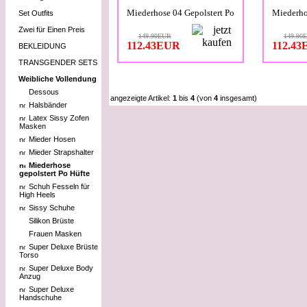
Miederhose 04 Gepolstert Po
Miederho
Set Outfits
Zwei für Einen Preis
149.90EUR
149.90
112.43EUR
112.4
BEKLEIDUNG
TRANSGENDER SETS
Weibliche Vollendung
Dessous
angezeigte Artikel:
1
bis
4
(von
4
insgesamt)
Halsbänder
Latex Sissy Zofen
Masken
Mieder Hosen
Mieder Strapshalter
Miederhose
gepolstert Po Hüfte
Schuh Fesseln für
High Heels
Sissy Schuhe
Silikon Brüste
Frauen Masken
Super Deluxe Brüste
Torso
Super Deluxe Body
Anzug
Super Deluxe
Handschuhe