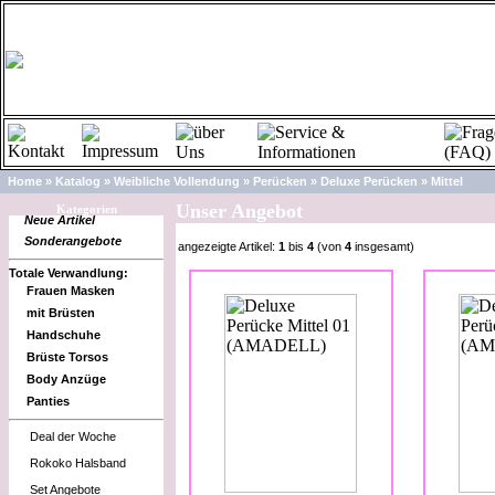
Home
»
Katalog
»
Weibliche Vollendung
»
Perücken
»
Deluxe Perücken
»
Mittel
Unser Angebot
Kategorien
Neue Artikel
Sonderangebote
angezeigte Artikel:
1
bis
4
(von
4
insgesamt)
Totale Verwandlung:
Frauen Masken
mit Brüsten
Handschuhe
Brüste Torsos
Body Anzüge
Panties
Deal der Woche
Rokoko Halsband
Set Angebote