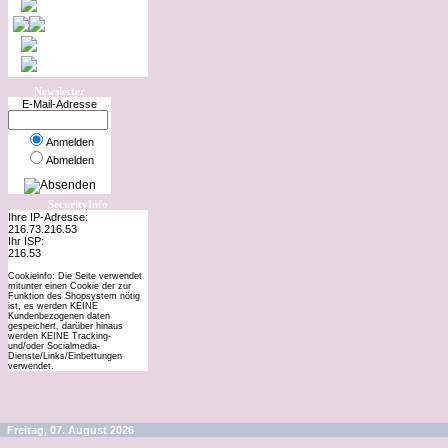
Newsletter
E-Mail-Adresse
Anmelden
Abmelden
SecurityInfo
Ihre IP-Adresse:
216.73.216.53
Ihr ISP:
216.53
Cookieinfo: Die Seite verwendet
mitunter einen Cookie der zur
Funktion des Shopsystem nötig
ist, es werden KEINE
Kundenbezogenen daten
gespeichert, darüber hinaus
werden KEINE Tracking-
und/oder Socialmedia-
Dienste/Links/Einbettungen
verwendet.
Freitag, 07. August 2026