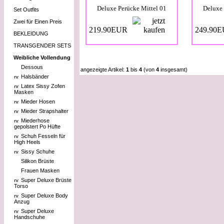
Deluxe Perücke Mittel 01
Deluxe 
Set Outfits
Zwei für Einen Preis
219.90EUR
249.90
BEKLEIDUNG
TRANSGENDER SETS
Weibliche Vollendung
Dessous
angezeigte Artikel:
1
bis
4
(von
4
insgesamt)
Halsbänder
Latex Sissy Zofen
Masken
Mieder Hosen
Mieder Strapshalter
Miederhose
gepolstert Po Hüfte
Schuh Fesseln für
High Heels
Sissy Schuhe
Silikon Brüste
Frauen Masken
Super Deluxe Brüste
Torso
Super Deluxe Body
Anzug
Super Deluxe
Handschuhe