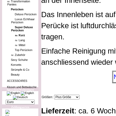
an der Innenseite.
Transformation
Panties
Perücken
Das Innenleben ist au
Deluxe Perücken
Luxus Echthaar
Perücken
Perücke ist luftdurch
Super Deluxe
Perücken
tragen.
Kurz
Lang
Mittel
Einfache Reinigung m
Top Perücken
Zubehör
anschliessend wieder w
Sexy Schuhe
Korsetts
Strümpfe & Co
Beauty
ACCESSOIRES
Kissen und Bettwäsche
Sprachen/Währungen
Größen:
Zahlungsarten
Lieferzeit
: ca. 6 Woc