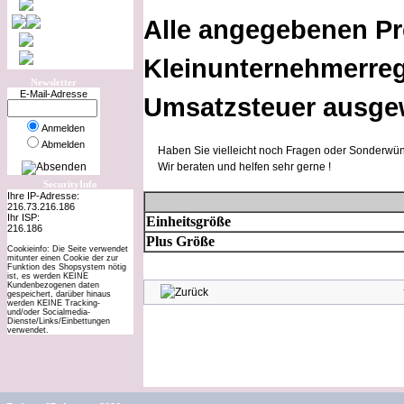
Alle angegebenen Pr
Kleinunternehmerreg
Newsletter
E-Mail-Adresse
Umsatzsteuer ausge
Anmelden
Abmelden
Haben Sie vielleicht noch Fragen oder Sonderwün
Wir beraten und helfen sehr gerne !
SecurityInfo
Ihre IP-Adresse:
216.73.216.186
Ihr ISP:
Einheitsgröße
216.186
Plus Größe
Cookieinfo: Die Seite verwendet
mitunter einen Cookie der zur
Funktion des Shopsystem nötig
ist, es werden KEINE
Kundenbezogenen daten
gespeichert, darüber hinaus
werden KEINE Tracking-
und/oder Socialmedia-
Dienste/Links/Einbettungen
verwendet.