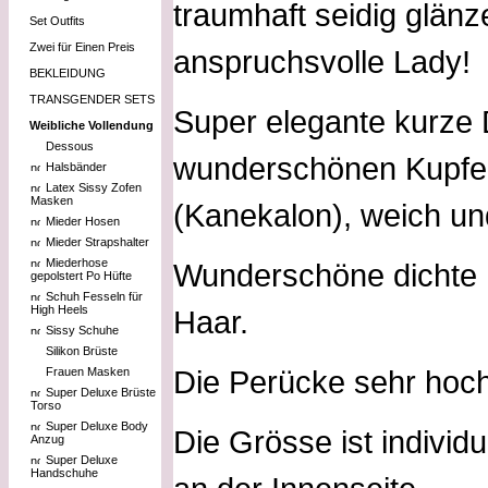
traumhaft seidig glänz
Set Outfits
Zwei für Einen Preis
anspruchsvolle Lady!
BEKLEIDUNG
TRANSGENDER SETS
Super elegante kurze
Weibliche Vollendung
Dessous
wunderschönen Kupfer
Halsbänder
Latex Sissy Zofen
Masken
(Kanekalon), weich und
Mieder Hosen
Mieder Strapshalter
Miederhose
Wunderschöne dichte H
gepolstert Po Hüfte
Schuh Fesseln für
High Heels
Haar.
Sissy Schuhe
Silikon Brüste
Die Perücke sehr hoch
Frauen Masken
Super Deluxe Brüste
Torso
Super Deluxe Body
Die Grösse ist individ
Anzug
Super Deluxe
Handschuhe