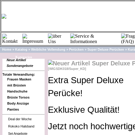
Home
»
Katalog
»
Weibliche Vollendung
»
Perücken
»
Super Deluxe Perücken
»
Kur
Kategorien
Neue Artikel
Super Deluxe 
Sonderangebote
[WIGSDK018/Super_KD]
Totale Verwandlung:
Extra Super Deluxe
Frauen Masken
mit Brüsten
Perücke!
Handschuhe
Brüste Torsos
Body Anzüge
Exklusive Qualität!
Panties
Deal der Woche
Jetzt noch hochwertige
Rokoko Halsband
Set Angebote