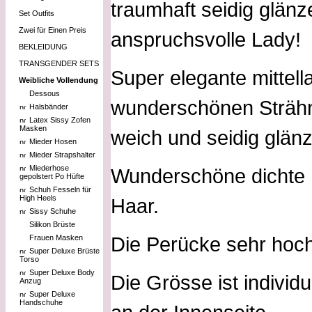
traumhaft seidig glänz
Set Outfits
Zwei für Einen Preis
anspruchsvolle Lady!
BEKLEIDUNG
TRANSGENDER SETS
Super elegante mittel
Weibliche Vollendung
Dessous
wunderschönen Strähn
Halsbänder
Latex Sissy Zofen
Masken
weich und seidig glänz
Mieder Hosen
Mieder Strapshalter
Miederhose
Wunderschöne dichte H
gepolstert Po Hüfte
Schuh Fesseln für
High Heels
Haar.
Sissy Schuhe
Silikon Brüste
Die Perücke sehr hoch
Frauen Masken
Super Deluxe Brüste
Torso
Super Deluxe Body
Die Grösse ist individ
Anzug
Super Deluxe
Handschuhe