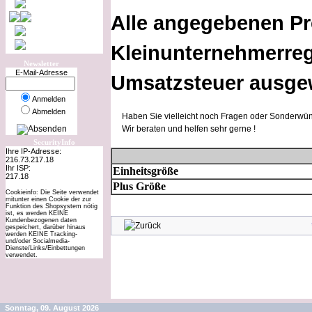
Alle angegebenen Pr
Kleinunternehmerreg
Newsletter
E-Mail-Adresse
Umsatzsteuer ausge
Anmelden
Abmelden
Haben Sie vielleicht noch Fragen oder Sonderwün
Wir beraten und helfen sehr gerne !
SecurityInfo
Ihre IP-Adresse:
216.73.217.18
Ihr ISP:
Einheitsgröße
217.18
Plus Größe
Cookieinfo: Die Seite verwendet
mitunter einen Cookie der zur
Funktion des Shopsystem nötig
ist, es werden KEINE
Kundenbezogenen daten
gespeichert, darüber hinaus
werden KEINE Tracking-
und/oder Socialmedia-
Dienste/Links/Einbettungen
verwendet.
Sonntag, 09. August 2026