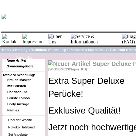
Home
»
Katalog
»
Weibliche Vollendung
»
Perücken
»
Super Deluxe Perücken
»
Mitt
Kategorien
Neue Artikel
Super Deluxe P
Sonderangebote
[WIGSDM023/Super_KD]
Totale Verwandlung:
Extra Super Deluxe
Frauen Masken
mit Brüsten
Perücke!
Handschuhe
Brüste Torsos
Body Anzüge
Exklusive Qualität!
Panties
Deal der Woche
Jetzt noch hochwertige
Rokoko Halsband
Set Angebote