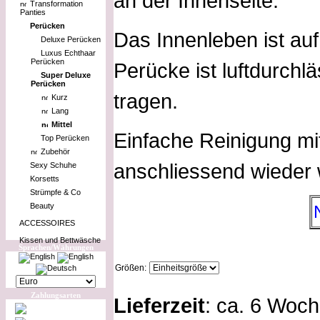
an der Innenseite.
Transformation
Panties
Perücken
Das Innenleben ist au
Deluxe Perücken
Luxus Echthaar
Perücken
Perücke ist luftdurch
Super Deluxe
Perücken
tragen.
Kurz
Lang
Mittel
Einfache Reinigung m
Top Perücken
Zubehör
anschliessend wieder w
Sexy Schuhe
Korsetts
Strümpfe & Co
Beauty
ACCESSOIRES
Kissen und Bettwäsche
Sprachen/Währungen
Größen:
Zahlungsarten
Lieferzeit
: ca. 6 Woc